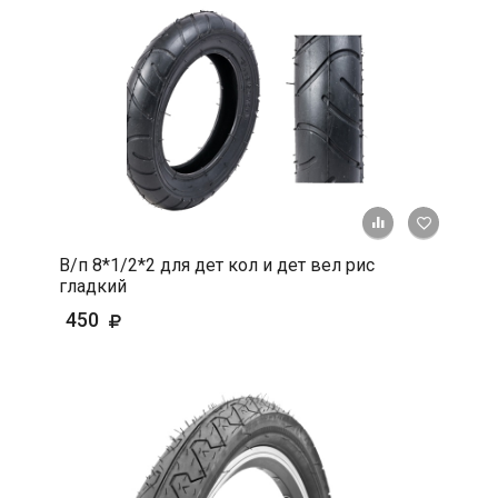
+ К срав
В 
В/п 8*1/2*2 для дет кол и дет вел рис
гладкий
450