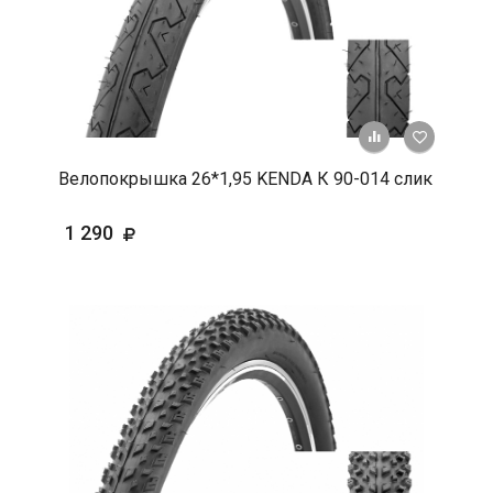
+ К срав
В 
Велопокрышка 26*1,95 KENDA К 90-014 слик
1 290