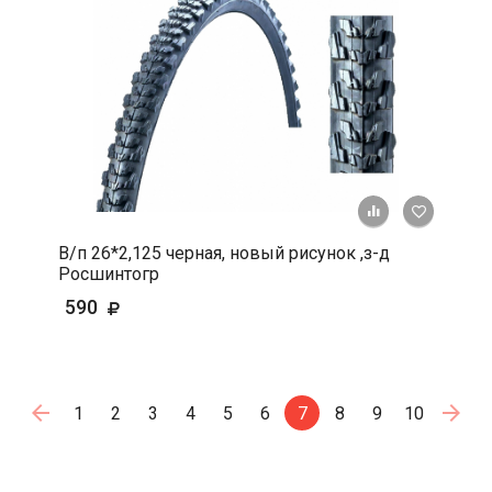
+ К срав
В 
В/п 26*2,125 черная, новый рисунок ,з-д
Росшинтогр
590
1
2
3
4
5
6
7
8
9
10