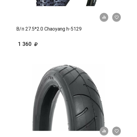
+ К срав
В 
В/п 27.5*2.0 Chaoyang h-5129
1 360
+ К срав
В 