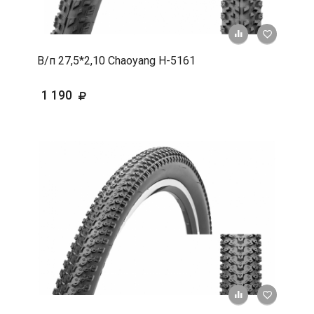
+ К срав
В 
В/п 27,5*2,10 Chaoyang Н-5161
1 190
+ К срав
В 