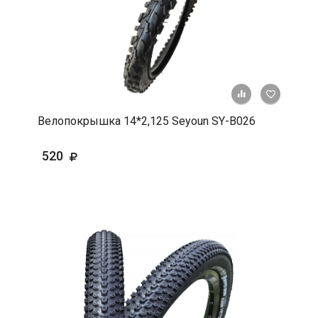
+ К срав
В 
Велопокрышка 14*2,125 Seyoun SY-B026
520