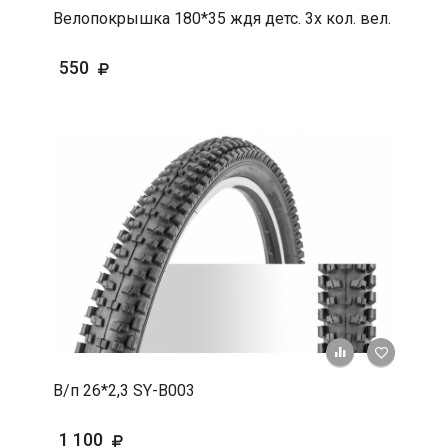
Велопокрышка 180*35 ждя детс. 3х кол. вел.
550
+ К срав
В 
В/п 26*2,3 SY-B003
1 100