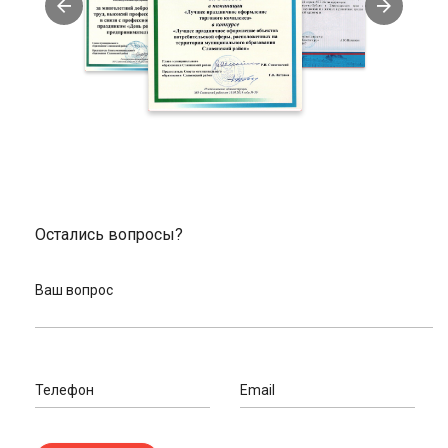
завышаем стоимость запчастей, покупать в нас
выгодно.
Помощь в подборе и индивидуальный подход к
вопросам клиентов. У нас работают велоэксперты,
готовые проконсультировать.
Заказать велопокрышки в нашем интернет-
магазине
Мы готовы отправить ваш заказ, сделанный онлайн, в любой
город России. На сайте размещен полный список пунктов
выдачи товаров. Ознакомьтесь с адресами в Славянске-на-
Остались вопросы?
Кубани или в вашем городе и оформите доставку.
При заказе через сайт и доставке с помощью транспортных
Ваш вопрос
компаний принимаем оплату картой. При самовывозе можете
оплатить покупку наличными.
Закажите обратный звонок для связи с велоэкспертом,
Специалист поможет, если вам нужна консультация при
подборе запчастей или аксессуаров. Эксперт оперативно
Телефон
Email
обработает запрос и перезвонит в удобное для вас время.