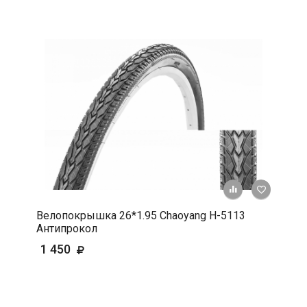
+ К срав
В 
Велопокрышка 26*1.95 Chaoyang H-5113
Антипрокол
1 450