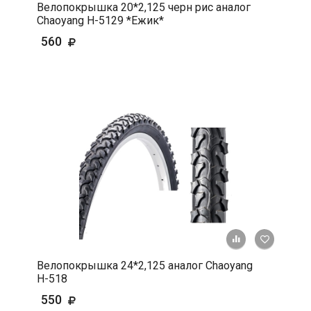
Велопокрышка 20*2,125 черн рис аналог
Chaoyang Н-5129 *Ежик*
560
+ К срав
В 
Велопокрышка 24*2,125 аналог Chaoyang
Н-518
550