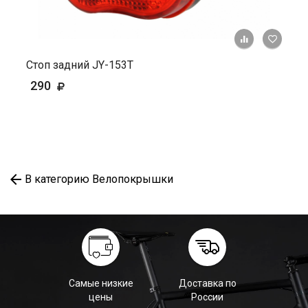
+ К ср
Стоп задний JY-153T
290
В категорию Велопокрышки
Самые низкие
Доставка по
цены
России