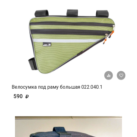
+ К ср
Велосумка под раму большая 022.040.1
590