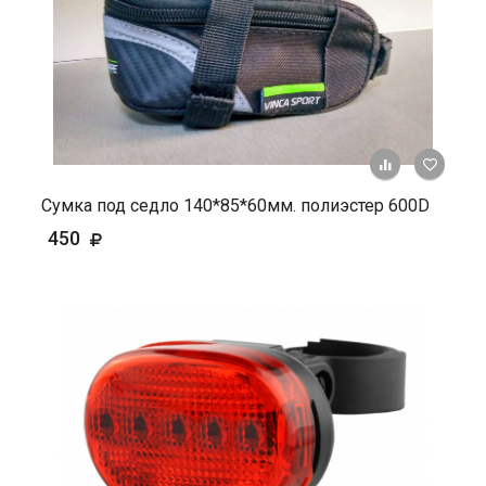
+ К ср
Сумка под седло 140*85*60мм. полиэстер 600D
450