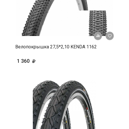
+ К срав
В 
Велопокрышка 27,5*2,10 KENDA 1162
1 360