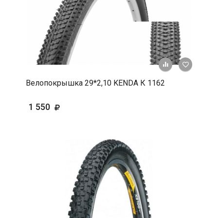
+ К срав
В 
Велопокрышка 29*2,10 KENDA К 1162
1 550