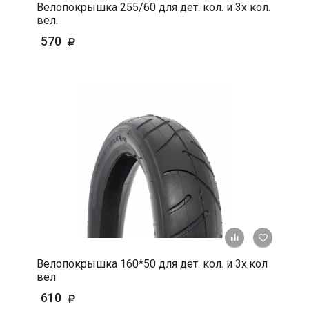
Велопокрышка 255/60 для дет. кол. и 3х кол.
вел.
570
+ К срав
В 
Велопокрышка 160*50 для дет. кол. и 3х.кол
вел
610