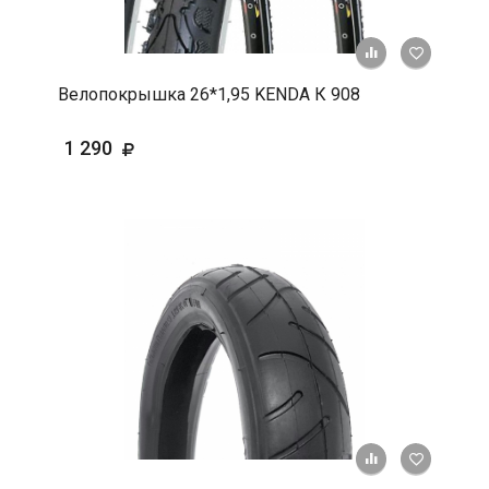
+ К срав
В 
Велопокрышка 26*1,95 KENDA К 908
1 290
+ К срав
В 