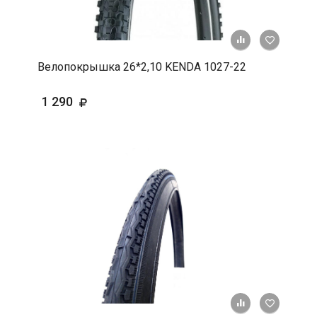
+ К срав
В 
Велопокрышка 26*2,10 KENDA 1027-22
1 290
+ К срав
В 