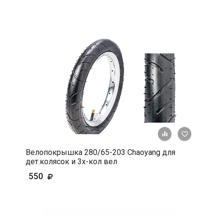
+ К срав
В 
Велопокрышка 280/65-203 Chaoyang для
дет.колясок и 3х-кол вел
550