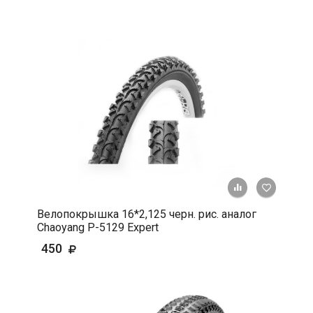
+ К срав
В 
Велопокрышка 16*2,125 черн. рис. аналог
Chaoyang P-5129 Expert
450