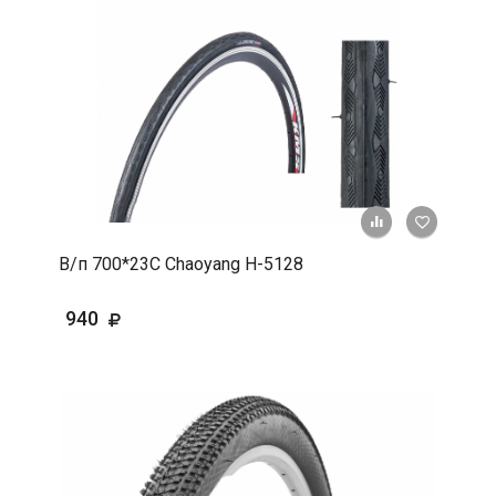
+ К срав
В 
В/п 700*23С Chaoyang Н-5128
940