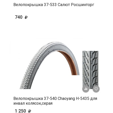
Велопокрышка 37-533 Салют Росшинторг
740
+ К срав
В 
Велопокрышка 37-540 Chaoyang Н-5435 для
инвал колясок,серая
1 250