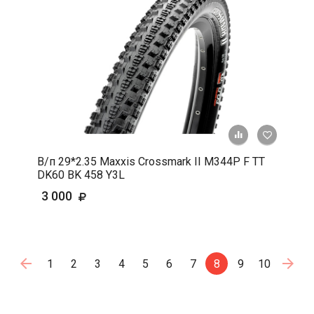
+ К срав
В 
В/п 29*2.35 Maxxis Crossmark II M344P F TT
DK60 BK 458 Y3L
3 000
1
2
3
4
5
6
7
8
9
10