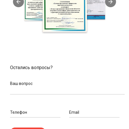
завышаем стоимость запчастей, покупать в нас
выгодно.
Помощь в подборе и индивидуальный подход к
вопросам клиентов. У нас работают велоэксперты,
готовые проконсультировать.
Заказать велопокрышки в нашем интернет-
магазине
Мы готовы отправить ваш заказ, сделанный онлайн, в любой
город России. На сайте размещен полный список пунктов
выдачи товаров. Ознакомьтесь с адресами в Славянске-на-
Остались вопросы?
Кубани или в вашем городе и оформите доставку.
При заказе через сайт и доставке с помощью транспортных
Ваш вопрос
компаний принимаем оплату картой. При самовывозе можете
оплатить покупку наличными.
Закажите обратный звонок для связи с велоэкспертом,
Специалист поможет, если вам нужна консультация при
подборе запчастей или аксессуаров. Эксперт оперативно
Телефон
Email
обработает запрос и перезвонит в удобное для вас время.