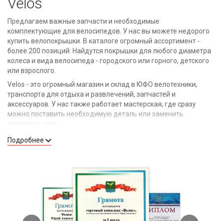
Velos
Предлагаем важные запчасти и необходимые
комплектующие для велосипедов. У нас вы можете недорого
купить велопокрышки. В каталоге огромный ассортимент -
более 200 позиций. Найдутся покрышки для любого диаметра
колеса и вида велосипеда - городского или горного, детского
или взрослого.
Velos - это огромный магазин и склад в ЮФО велотехники,
транспорта для отдыха и развлечений, запчастей и
аксессуаров. У нас также работает мастерская, где сразу
можно поставить необходимую деталь или заменить
велопокрышки.
Подробнее
Преимущества покупки велопокрышек у
нас
Качественный товар. Реализуем продукцию только
надежных производителей. В числе брендов,
велопокрышки которых мы предлагаем, - KMS, Kellys,
Kenda, DURO и другие.
Доступные цены на все позиции в каталоге. Мы не