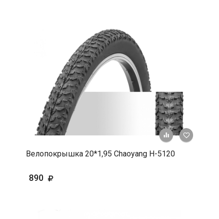
+ К срав
В 
Велопокрышка 20*1,95 Chaoyang H-5120
890