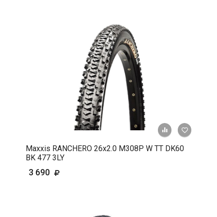
+ К срав
В 
Maxxis RANCHERO 26x2.0 M308P W TT DK60
BK 477 3LY
3 690