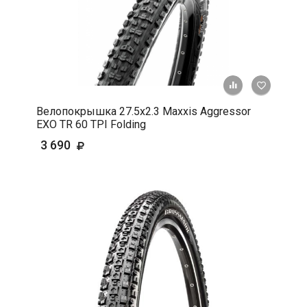
+ К срав
В 
Велопокрышка 27.5x2.3 Maxxis Aggressor
EXO TR 60 TPI Folding
3 690