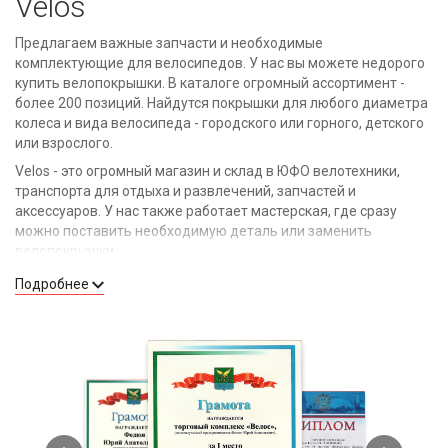
Velos
Предлагаем важные запчасти и необходимые
комплектующие для велосипедов. У нас вы можете недорого
купить велопокрышки. В каталоге огромный ассортимент -
более 200 позиций. Найдутся покрышки для любого диаметра
колеса и вида велосипеда - городского или горного, детского
или взрослого.
Velos - это огромный магазин и склад в ЮФО велотехники,
транспорта для отдыха и развлечений, запчастей и
аксессуаров. У нас также работает мастерская, где сразу
можно поставить необходимую деталь или заменить
велопокрышки.
Подробнее
Преимущества покупки велопокрышек у
нас
Качественный товар. Реализуем продукцию только
надежных производителей. В числе брендов,
велопокрышки которых мы предлагаем, - KMS, Kellys,
Kenda, DURO и другие.
Доступные цены на все позиции в каталоге. Мы не