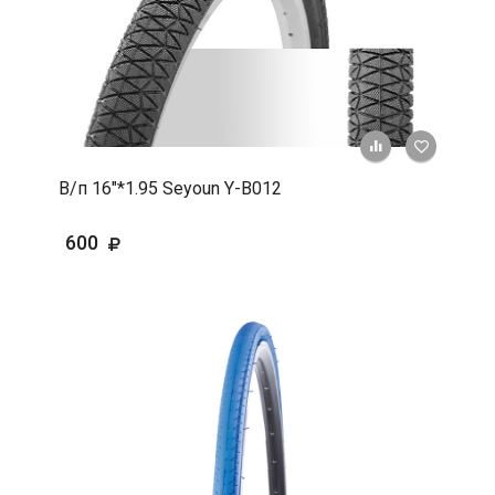
+ К срав
В 
В/п 16"*1.95 Seyoun Y-B012
600