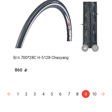
+ К срав
В 
В/п 700*28С Н-5128 Chaoyang
860
1
2
3
4
5
6
7
8
9
10