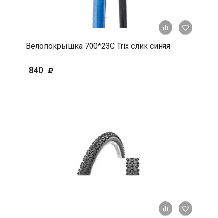
+ К срав
В 
Велопокрышка 700*23C Trix слик синяя
840
+ К срав
В 