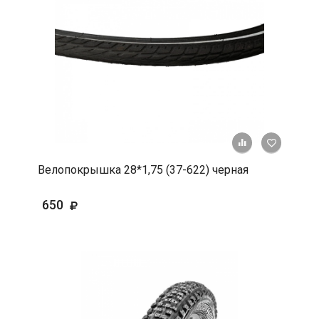
+ К срав
В 
Велопокрышка 28*1,75 (37-622) черная
650