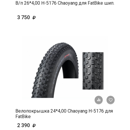
В/п 26*4,00 Н-5176 Chaoyang для FatBike шип.
3 750
+ К срав
В 
Велопокрышка 24*4,00 Chaoyang Н-5176 для
FatBike
2 390