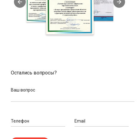
завышаем стоимость запчастей, покупать в нас
выгодно.
Помощь в подборе и индивидуальный подход к
вопросам клиентов. У нас работают велоэксперты,
готовые проконсультировать.
Заказать велопокрышки в нашем интернет-
магазине
Мы готовы отправить ваш заказ, сделанный онлайн, в любой
город России. На сайте размещен полный список пунктов
выдачи товаров. Ознакомьтесь с адресами в Славянске-на-
Остались вопросы?
Кубани или в вашем городе и оформите доставку.
При заказе через сайт и доставке с помощью транспортных
Ваш вопрос
компаний принимаем оплату картой. При самовывозе можете
оплатить покупку наличными.
Закажите обратный звонок для связи с велоэкспертом,
Специалист поможет, если вам нужна консультация при
подборе запчастей или аксессуаров. Эксперт оперативно
Телефон
Email
обработает запрос и перезвонит в удобное для вас время.