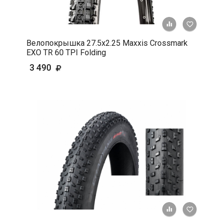
+ К срав
В 
Велопокрышка 27.5x2.25 Maxxis Crossmark
EXO TR 60 TPI Folding
3 490
+ К срав
В 