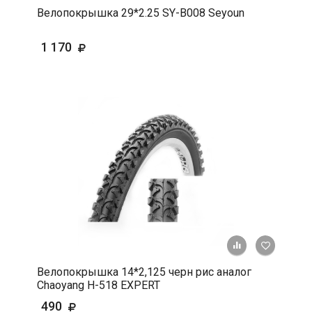
Велопокрышка 29*2.25 SY-B008 Seyoun
1 170
+ К срав
В 
Велопокрышка 14*2,125 черн рис аналог
Chaoyang Н-518 EXPERT
490