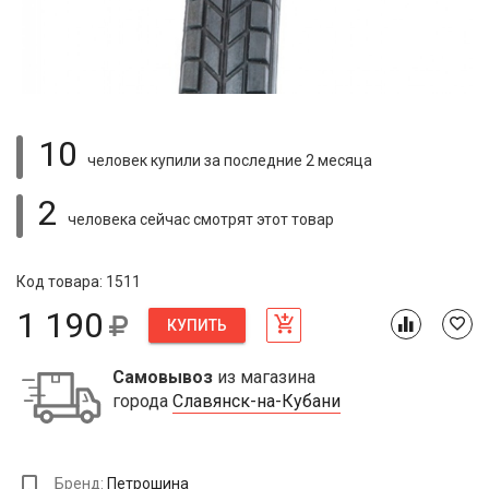
10
человек купили
за последние 2 месяца
2
человека сейчас смотрят
этот товар
Код товара: 1511
1 190
КУПИТЬ
Самовывоз
из магазина
города
Славянск-на-Кубани
Бренд:
Петрошина