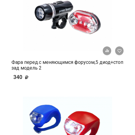
+ К ср
Фара перед.с меняющимся форусом,5 диод+стоп
зад модель 2
340