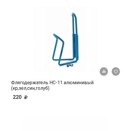
+ К ср
Флягодержатель HС-11 алюминивый
(кр,зел,син,голуб)
220