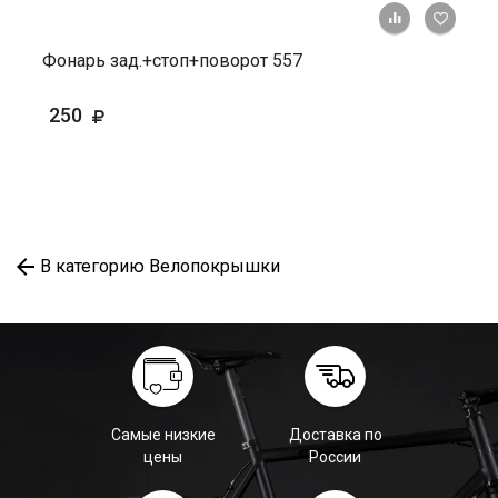
+ К ср
Фонарь зад.+стоп+поворот 557
250
В категорию Велопокрышки
Самые низкие
Доставка по
цены
России