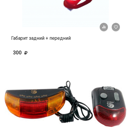
+ К ср
Габарит задний + передний
300