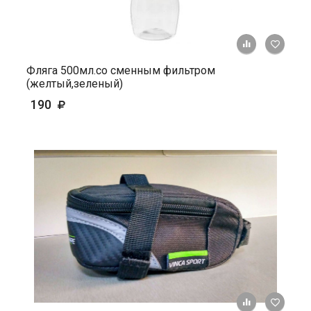
+ К ср
Фляга 500мл.со сменным фильтром
(желтый,зеленый)
190
+ К ср