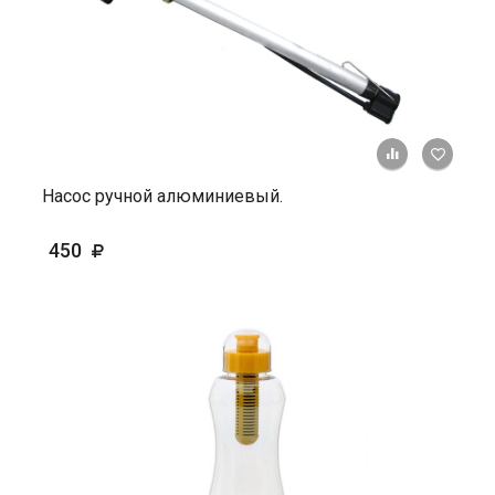
+ К ср
Насос ручной алюминиевый.
450