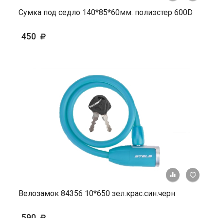
Сумка под седло 140*85*60мм. полиэстер 600D
450
+ К ср
Велозамок 84356 10*650 зел.крас.син.черн
590