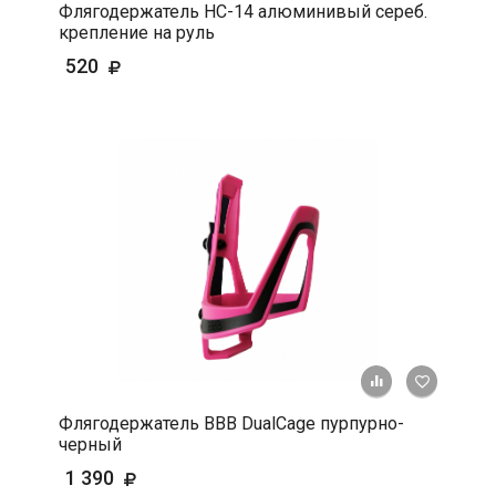
Флягодержатель HС-14 алюминивый сереб.
крепление на руль
520
+ К срав
В 
Флягодержатель BBB DualCage пурпурно-
черный
1 390