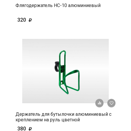
Флягодержатель HC-10 алюминиевый
320
+ К срав
В 
Держатель для бутылочки алюминиевый с
креплением на руль цветной
380