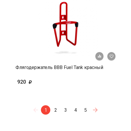
+ К срав
В 
Флягодержатель BBB Fuel Tank красный
920
1
2
3
4
5