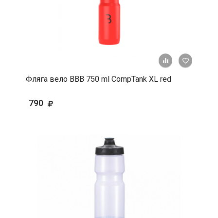
+ К срав
В 
Фляга вело BBB 750 ml CompTank XL red
790