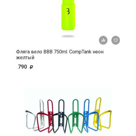
+ К срав
В 
Фляга вело BBB 750ml. CompTank неон
желтый
790