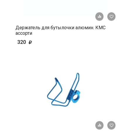
+ К срав
В 
Держатель для бутылочки алюмин. КМС
ассорти
320
+ К срав
В 