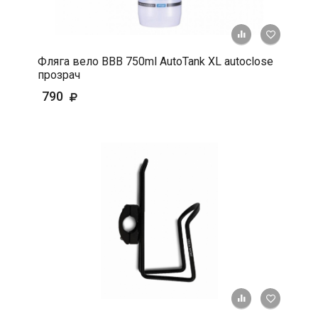
+ К срав
В 
Фляга вело ВВВ 750ml AutoTank XL autoclose
прозрач
790
+ К срав
В 