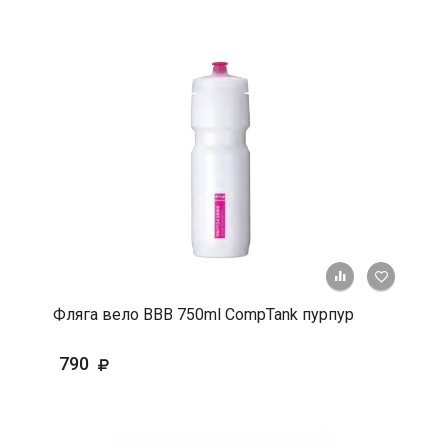
+ К срав
В 
Фляга вело ВВВ 750ml CompTank пурпур
790