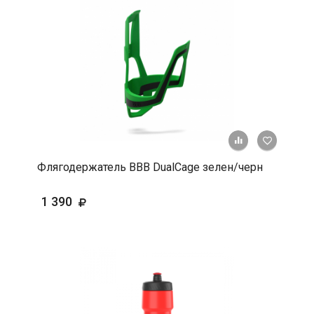
+ К срав
В 
Флягодержатель ВВВ DualCage зелен/черн
1 390