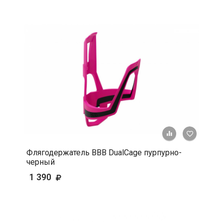
+ К срав
В 
Флягодержатель BBB DualCage пурпурно-
черный
1 390