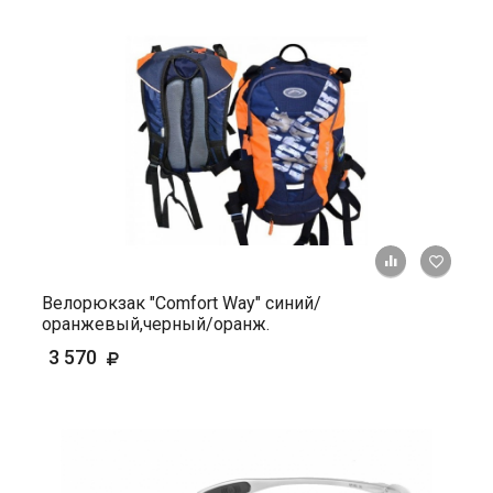
+ К ср
Велорюкзак "Comfort Way" синий/
оранжевый,черный/оранж.
3 570