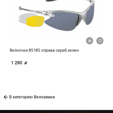
+ К ср
Велоочки 8518S оправа сереб.зелен
1 280
В категорию Велозамки