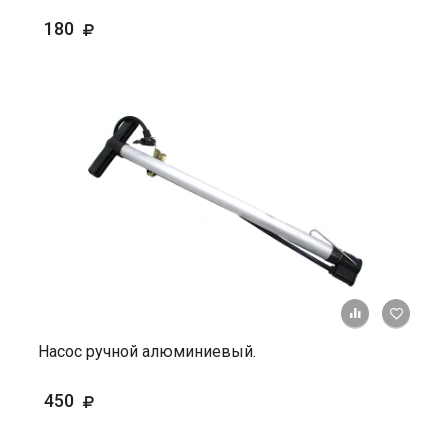
180
+ К ср
Насос ручной алюминиевый.
450