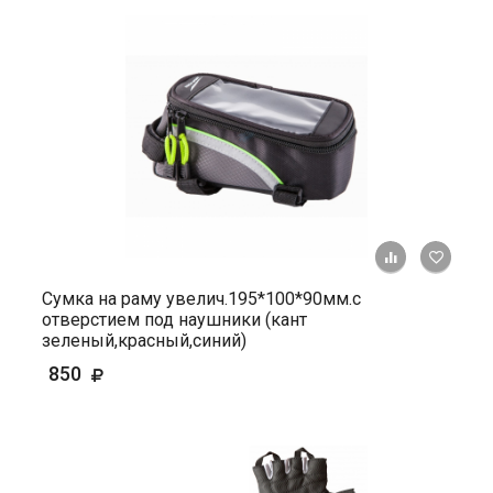
+ К ср
Сумка на раму увелич.195*100*90мм.с
отверстием под наушники (кант
зеленый,красный,синий)
850