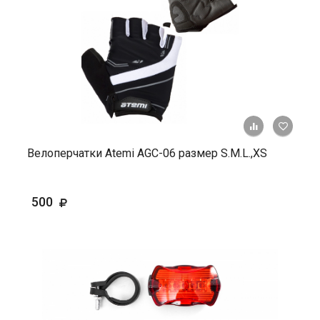
+ К ср
Велоперчатки Atemi AGC-06 размер S.M.L.,ХS
500