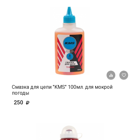
+ К ср
Смазка для цепи "KMS" 100мл. для мокрой
погоды
250