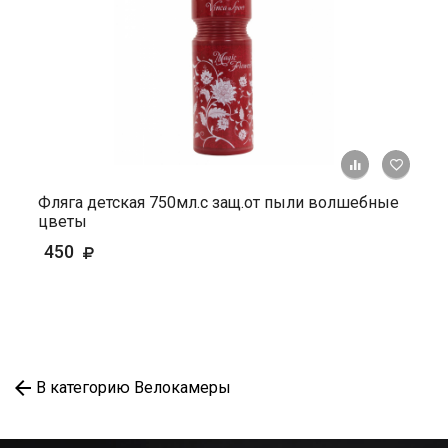
+ К ср
Фляга детская 750мл.с защ.от пыли волшебные
цветы
450
В категорию Велокамеры