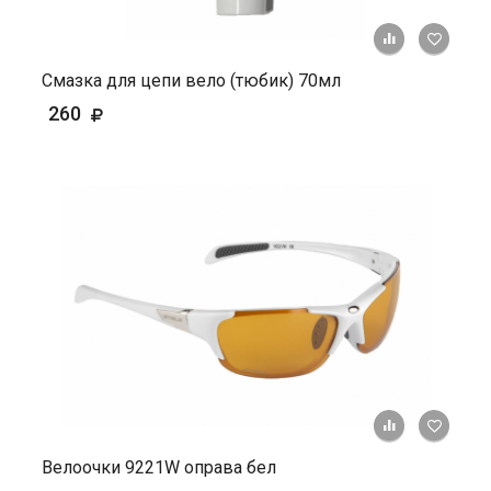
+ К ср
Смазка для цепи вело (тюбик) 70мл
260
+ К ср
Велоочки 9221W оправа бел