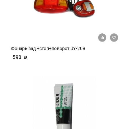
+ К ср
Фонарь зад.+стоп+поворот JY-208
590