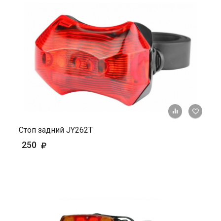
+ К ср
Стоп задний JY262T
250