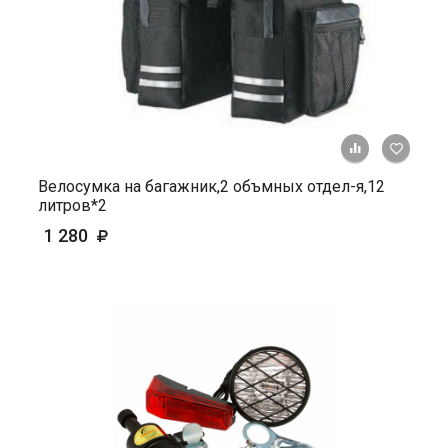
+ К ср
Велосумка на багажник,2 объмных отдел-я,12
литров*2
1 280