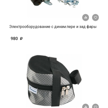
+ К ср
Электрооборудование с динам.пере и зад фары
980
+ К ср