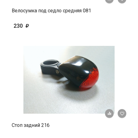
Велосумка под седло средняя 081
230
+ К ср
Стоп задний 216