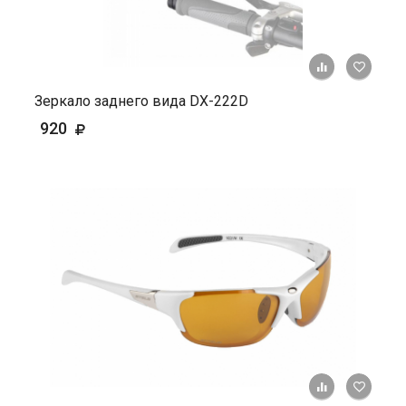
+ К ср
Зеркало заднего вида DX-222D
920
+ К ср