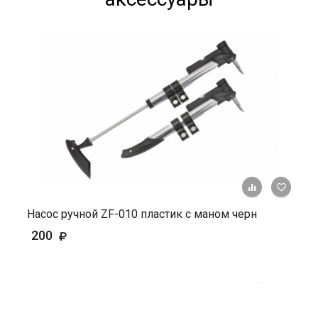
+ К ср
Насос ручной ZF-010 пластик с маном черн
200