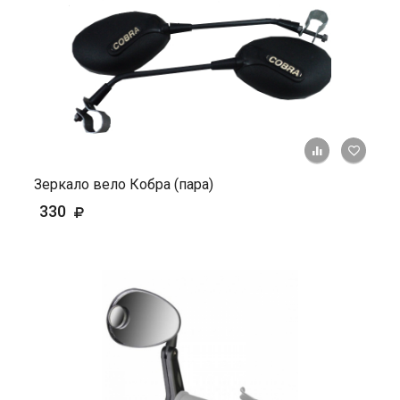
+ К ср
Зеркало вело Кобра (пара)
330