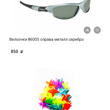
+ К ср
Велоочки 8600S оправа металл серебро
850