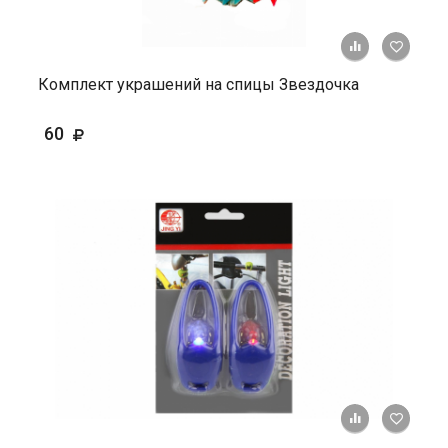
+ К ср
Комплект украшений на спицы Звездочка
60
+ К ср