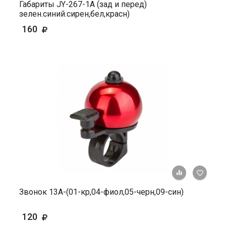
Габариты JY-267-1A (зад и перед)
зелен.синий.сирен,бел,красн)
160
+ К ср
Звонок 13А-(01-кр,04-фиол,05-черн,09-син)
120