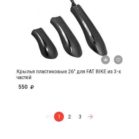
+ К срав
В 
Крылья пластиковые 26" для FAT BIKE из 3-х
частей
550
1
2
3