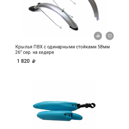
+ К срав
В 
Крылья ПВХ с одинарными стойками 58мм
26" сер. на хедере
1 820