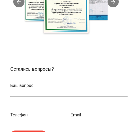
подборе. Наши велоэксперты готовы
проконсультировать по любому вопросу.
Качественный сервис для покупателей - различные
способы оплаты, оперативная доставка.
Заказать крылья для велосипедов в нашем
магазине
У нас вы можете недорого купить крылья для велосипедов.
Закажите необходимый товар в нашем интернет-магазине и
оформите доставку. Привезем в Славянск-на-Кубани. Если вы
находитесь в другом регионе, отправим вашу покупку с
помощью услуг транспортной компании. Вы также можете
Остались вопросы?
забрать товар самостоятельно. На сайте вы можете
посмотреть адреса пунктов выдачи товара в вашем городе.
Ваш вопрос
Если вам нужна консультация, пообщайтесь с нашими
экспертами. Позвоните по телефонам, указанным на сайте,
или оставьте свои данные. Мы сами вам перезвоним и
ответим на все вопросы, которые у вас возникли.
Телефон
Email