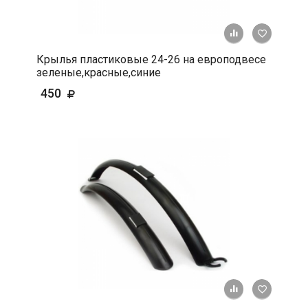
+ К срав
В 
Крылья пластиковые 24-26 на европодвесе
зеленые,красные,синие
450
+ К срав
В 