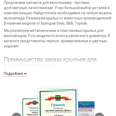
Предлагаем запчасти для велотехники - прочные,
долговечные, качественные. У нас большой выбор деталей и
комплектующих. Найдется все необходимое на любую модель
велосипеда. Реализуем крылья от известных производителей.
В наличии модели от брендов Stels, BBB, Topeak.
Мы реализуем металлические и пластиковые крылья для
велосипедов. Есть модели по колеса различного диаметра. В
каталоге представлены черные, хромированные и цветные
изделия.
Преимущества заказа крыльев для
велосипедов у нас
Подробнее
Более 80 позиций в каталоге. Вы обязательно
подберете подходящее изделие по цвету и размеру.
У нас представлена продукция надежных
производителей. Сотрудничаем только с лучшими на
рынке велотехники.
Есть запчасти на любые виды велосипедов - от обычных
городских до профессиональных.
Индивидуальный подход к клиентам и помощь в