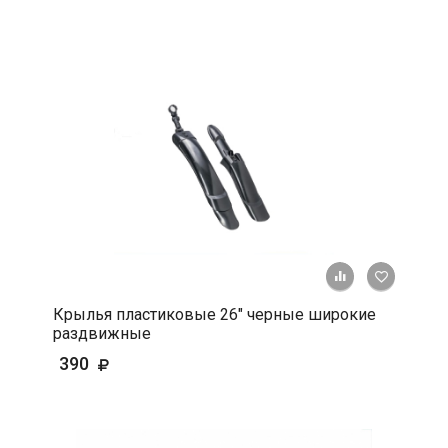
+ К срав
В 
Крылья пластиковые 26" черные широкие
раздвижные
390