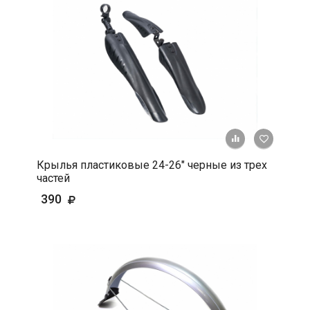
+ К срав
В 
Крылья пластиковые 24-26" черные из трех
частей
390