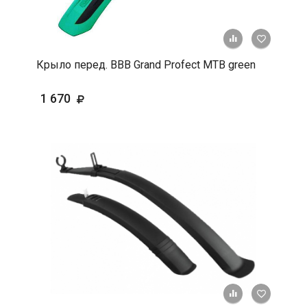
+ К срав
В 
Крыло перед. BBB Grand Profect MTB green
1 670
+ К срав
В 