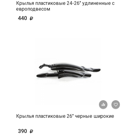
Крылья пластиковые 24-26" удлиненные с
европодвесом
440
+ К срав
В 
Крылья пластиковые 26" черные широкие
390