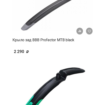
+ К срав
В 
Крыло зад ВВВ Profector МТВ black
2 290