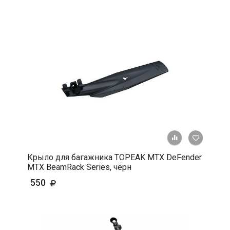
+ К срав
В 
Крыло для багажника TOPEAK МТХ DeFender
МТХ BeamRack Series, чёрн
550