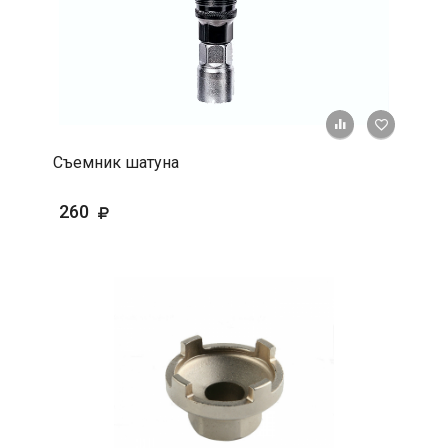
+ К срав
В 
Съемник шатуна
260