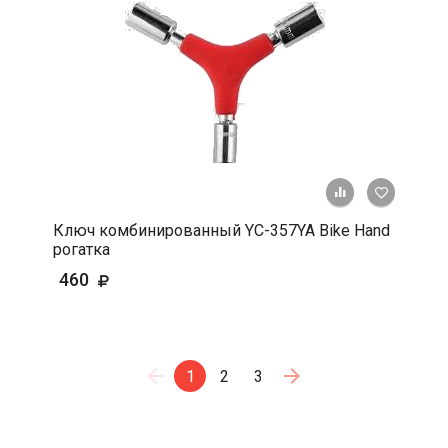
+ К срав
В 
Ключ комбинированный YC-357YA Bike Hand
рогатка
460
1
2
3