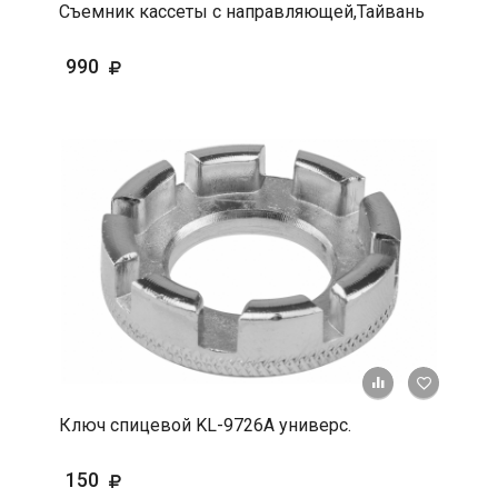
Съемник кассеты с направляющей,Тайвань
990
+ К срав
В 
Ключ спицевой KL-9726A универс.
150