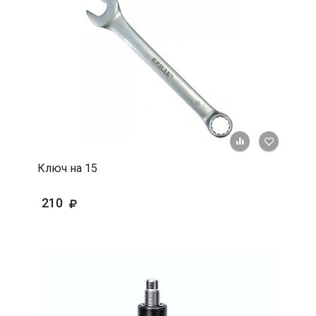
+ К срав
В 
Ключ на 15
210