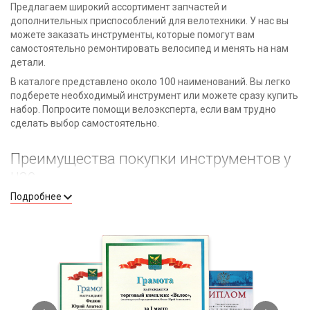
Предлагаем широкий ассортимент запчастей и
дополнительных приспособлений для велотехники. У нас вы
можете заказать инструменты, которые помогут вам
самостоятельно ремонтировать велосипед и менять на нам
детали.
В каталоге представлено около 100 наименований. Вы легко
подберете необходимый инструмент или можете сразу купить
набор. Попросите помощи велоэксперта, если вам трудно
сделать выбор самостоятельно.
Преимущества покупки инструментов у
нас
Подробнее
Все инструменты для велотехники отличного качества.
Сотрудничаем только с проверенными
производителями, которые дают гарантии и имеют
положительную репутацию.
Решаем вопросы клиентов индивидуально, вникаем во
все нюансы, чтобы подобрать идеальное решение.
Предложим выгодные цены на инструменты. У нас вы
купите недорого, не переплачивая за дополнительные