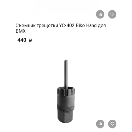
+ К срав
В 
Съемник трещотки YC-402 Bike Hand для
BMX
440
+ К срав
В 