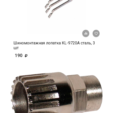
+ К срав
В 
Шиномонтажная лопатка KL-9720A сталь, 3
шт
190