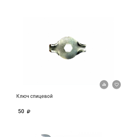
+ К срав
В 
Ключ спицевой
50