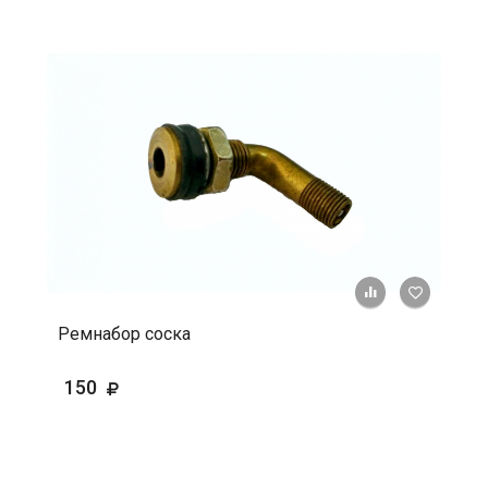
+ К срав
В 
Ремнабор соска
150