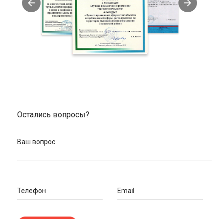
комиссии.
Мы реализовали качественный сервис для клиентов. У
нас выгодно и комфортно делать заказы, оплачивать
удобным способом и оформлять доставку в любой
город.
Заказать инструменты для велотехники в нашем
магазине
В нашем магазине вы можете выгодно купить инструменты
для велотехники. Сделайте заказ и оформите доставку.
Принимаем разные варианты оплаты, вы можете выбрать
удобный. У нас есть доставка в Славянск-на-Кубани и любой
Остались вопросы?
город России. Отправим вашу покупку с помощью услуг
транспортной компании. Вы также можете получить заказ в
Ваш вопрос
пунктах выдачи товара в вашем городе.
Если вам нужна дополнительная информация, пообщайтесь с
нашими экспертами. Позвоните по телефонам, указанным на
сайте, или оставьте свои данные. Мы сами вам перезвоним и
проконсультируем по всем возникшим вопросам.
Телефон
Email