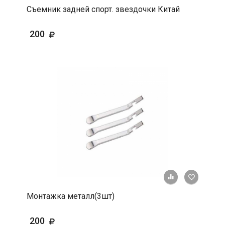
Съемник задней спорт. звездочки Китай
200
+ К срав
В 
Монтажка металл(3шт)
200