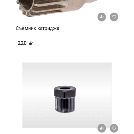
+ К срав
В 
Съемник катриджа
220
+ К срав
В 