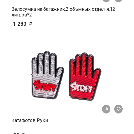
Велосумка на багажник,2 объмных отдел-я,12
литров*2
1 280
+ К ср
Катафотов Руки