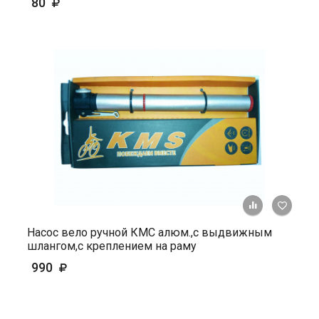
80
+ К ср
Насос вело ручной КМС алюм.,с выдвижным
шлангом,с креплением на раму
990