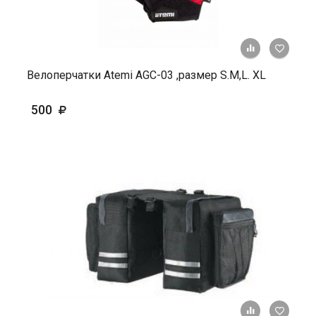
+ К ср
Велоперчатки Atemi AGC-03 ,размер S.М,L. ХL
500
+ К ср