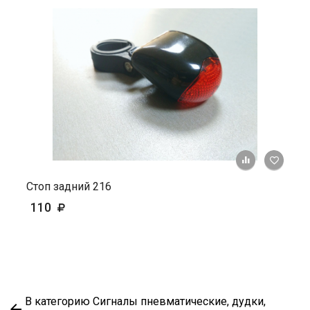
+ К ср
Стоп задний 216
110
В категорию Сигналы пневматические, дудки,