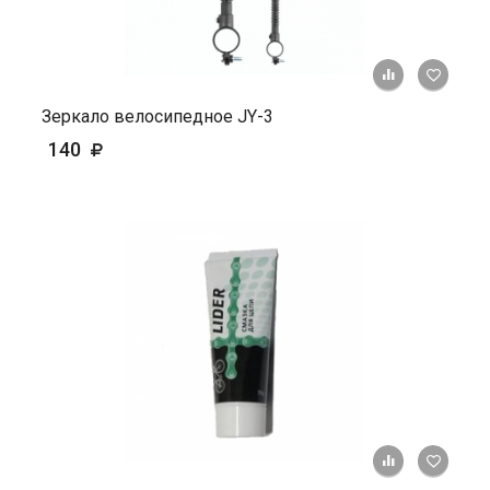
+ К ср
Зеркало велосипедное JY-3
140
+ К ср