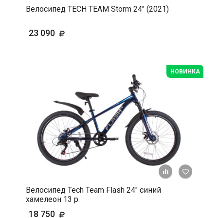
Велосипед TECH TEAM Storm 24" (2021)
23 090
НОВИНКА
+ К срав
В 
Велосипед Tech Team Flash 24" синий
хамелеон 13 р.
18 750