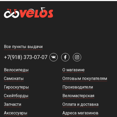
Если вам потребуется профессиональная консультация,
обращайтесь к нам. Наш велоэксперт ответит на все
интересующие вопросы, подскажет, сколько стоит та или иная
модель, подберет оптимальный велосипед для спортивных
соревнований или досуга.
Все пункты выдачи
+7(918) 373-07-07
Велосипеды
О магазине
Самокаты
Оптовым покупателям
Гироскутеры
Производители
Скейтборды
Веломастерская
Запчасти
Оплата и доставка
Аксессуары
Адреса магазинов