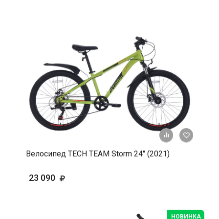
+ К срав
В 
Велосипед TECH TEAM Storm 24" (2021)
23 090
НОВИНКА