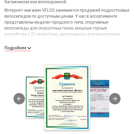
багажником или велокорзиной.
Интернет-магазин VELOS занимается продажей подростковых
велосипедов по доступным ценам. У нас в ассортименте
представлены модели городского типа, спортивные
велосипеды для скоростных гонок, мощные горные
устройства с 21 скоростью, двухподвесы для выполнения
экстремальных трюков.
Подробнее
Преимущества наших подростковых
велосипедов
Надежные тормоза;
маневренность;
быстрый разгон;
прочная рама;
красивый дизайн;
высокая проходимость;
удобное переключение скоростей.
Как выбрать велосипед для подростка