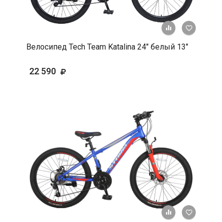
+ К срав
В 
Велосипед Tech Team Katalina 24" белый 13"
22 590
+ К срав
В 