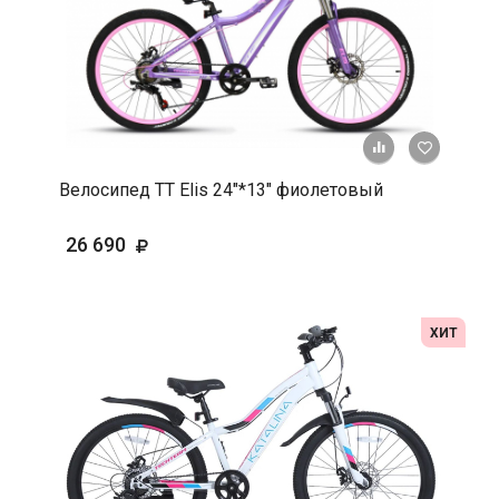
+ К срав
В 
Велосипед TT Elis 24"*13" фиолетовый
26 690
ХИТ