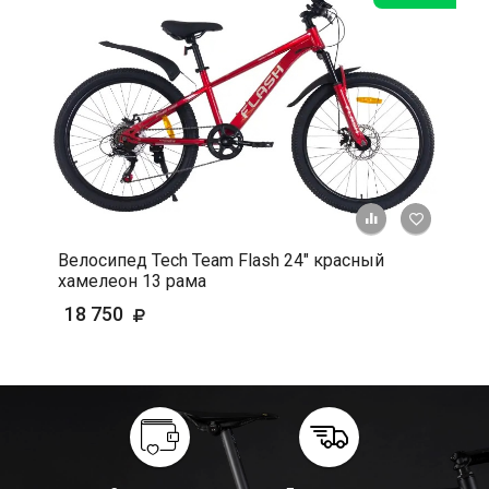
+ К срав
В 
Велосипед Tech Team Flash 24" красный
хамелеон 13 рама
18 750