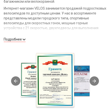
багажником или велокорзиной.
Интернет-магазин VELOS занимается продажей подростковых
велосипедов по доступным ценам. У нас в ассортименте
представлены модели городского типа, спортивные
велосипеды для скоростных гонок, мощные горные
устройства с 21 скоростью, двухподвесы для выполнения
экстремальных трюков.
Подробнее
Преимущества наших подростковых
велосипедов
Надежные тормоза;
маневренность;
быстрый разгон;
прочная рама;
красивый дизайн;
высокая проходимость;
удобное переключение скоростей.
Как выбрать велосипед для подростка