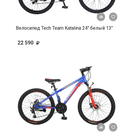
+ К срав
В 
Велосипед Tech Team Katalina 24" белый 13"
22 590
+ К срав
В 