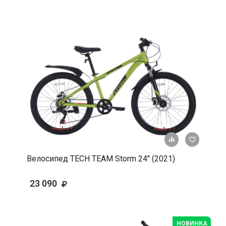
+ К срав
В 
Велосипед TECH TEAM Storm 24" (2021)
23 090
НОВИНКА