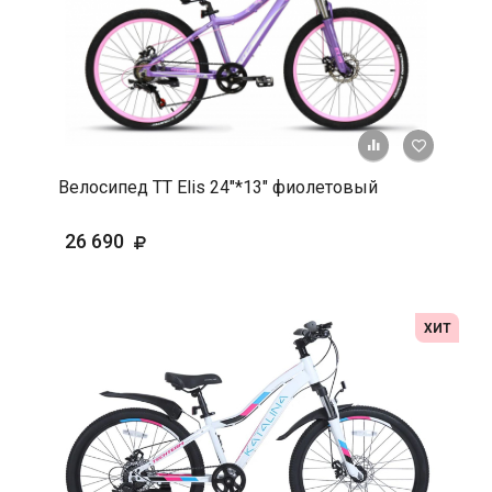
+ К срав
В 
Велосипед TT Elis 24"*13" фиолетовый
26 690
ХИТ