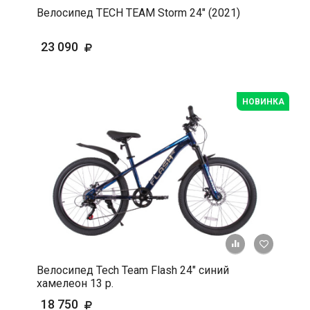
Велосипед TECH TEAM Storm 24" (2021)
23 090
НОВИНКА
+ К срав
В 
Велосипед Tech Team Flash 24" синий
хамелеон 13 р.
18 750