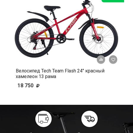
+ К срав
В 
Велосипед Tech Team Flash 24" красный
хамелеон 13 рама
18 750