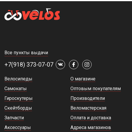
Если вам потребуется профессиональная консультация,
обращайтесь к нам. Наш велоэксперт ответит на все
интересующие вопросы, подскажет, сколько стоит та или иная
модель, подберет оптимальный велосипед для спортивных
соревнований или досуга.
Все пункты выдачи
+7(918) 373-07-07
Велосипеды
О магазине
Самокаты
Оптовым покупателям
Гироскутеры
Производители
Скейтборды
Веломастерская
Запчасти
Оплата и доставка
Аксессуары
Адреса магазинов