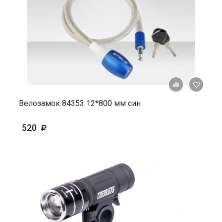
+ К ср
Велозамок 84353 12*800 мм син
520