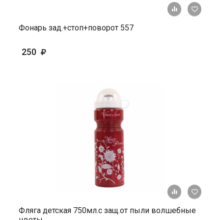
+ К ср
Фонарь зад.+стоп+поворот 557
250
+ К ср
Фляга детская 750мл.с защ.от пыли волшебные
цветы