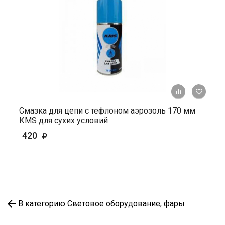
+ К ср
Смазка для цепи с тефлоном аэрозоль 170 мм
КМS для сухих условий
420
В категорию Световое оборудование, фары