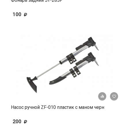
Фонарь задний JY-285F
100
+ К ср
Насос ручной ZF-010 пластик с маном черн
200