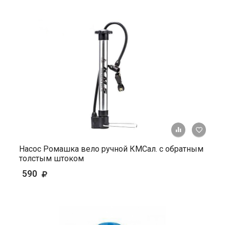
+ К ср
Насос Ромашка вело ручной КМСал. с обратным
толстым штоком
590