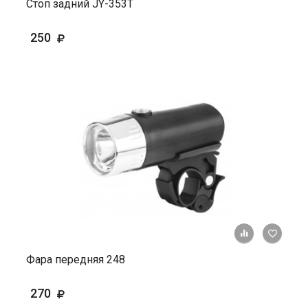
Стоп задний JY-353T
250
+ К ср
Фара передняя 248
270