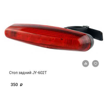
+ К ср
Стоп задний JY-602Т
350