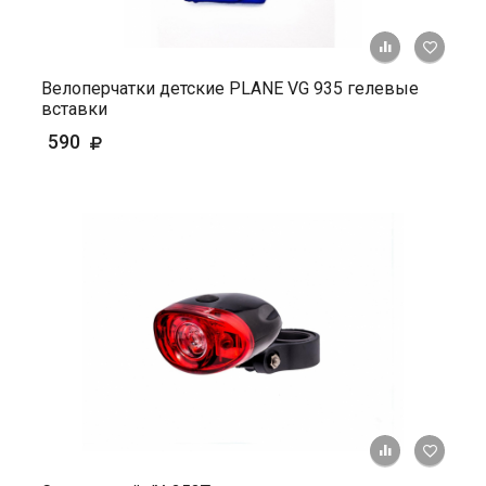
+ К ср
Велоперчатки детские PLANE VG 935 гелевые
вставки
590
+ К ср