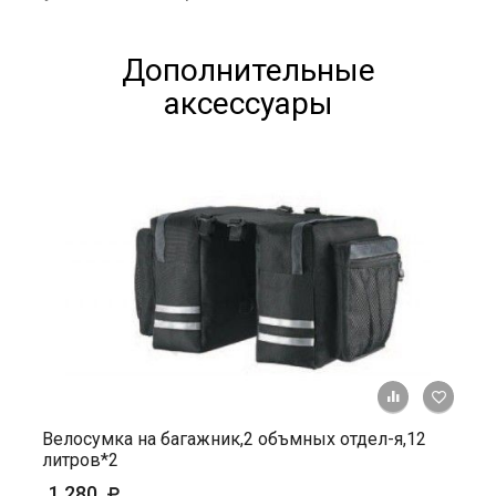
Дополнительные
аксессуары
+ К ср
Велосумка на багажник,2 объмных отдел-я,12
литров*2
1 280