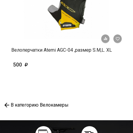
+ К ср
Велоперчатки Atemi AGC-04 ,размер S.М,L. ХL
500
В категорию Велокамеры