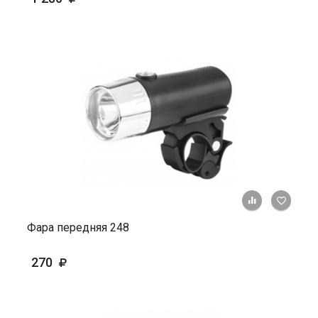
+ К ср
Фара передняя 248
270