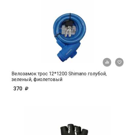
+ К ср
Велозамок трос 12*1200 Shimano голубой,
зеленый, фиолетовый
370