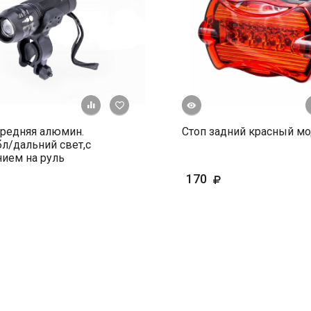
Быстрый просмотр
+ К сравнению
В избранное
редняя алюмин.
Стоп задний красный мо
бл/дальний свет,с
ием на руль
170