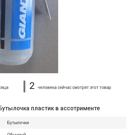
2
сяца
человека сейчас смотрят
этот товар
 Бутылочка пластик в ассотрименте
Бутылочки
Обычный