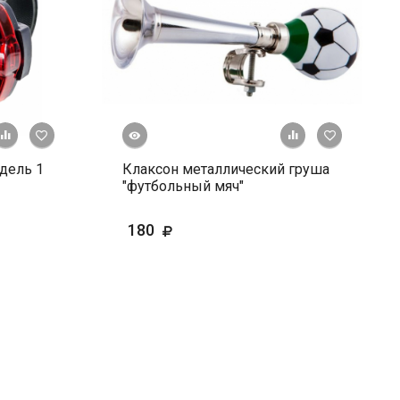
Быстрый просмотр
+ К сравнению
В избранное
+ К сравне
В и
дель 1
Клаксон металлический груша
"футбольный мяч"
180