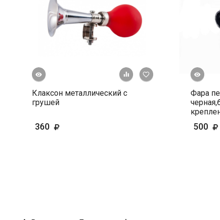
росмотр
Быстрый просмотр
+ К сравнению
В избранное
Клаксон металлический с
Фара пе
грушей
черная,
креплен
360
500