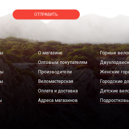
ОТПРАВИТЬ
ды
О магазине
Горные вело
Оптовым покупателям
Двухподвес
ры
Производители
Женские гор
ды
Веломастерская
Городские д
Оплата и доставка
Детские вел
ы
Адреса магазинов
Подростковы