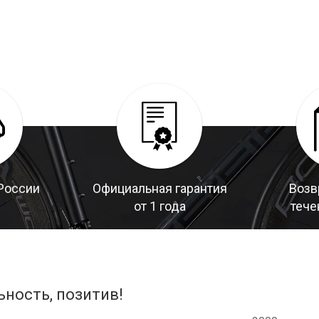
России
Официальная гарантия
Возв
от 1 года
тече
ьность, позитив!