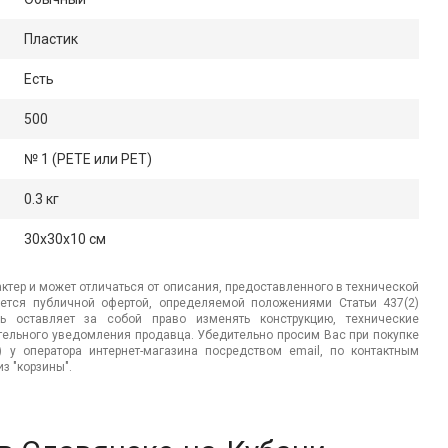
Пластик
Есть
500
№ 1 (PETE или PET)
0.3 кг
30x30x10 см
ктер и может отличаться от описания, предоставленного в технической
яется публичной офертой, определяемой положениями Статьи 437(2)
ь оставляет за собой право изменять конструкцию, технические
ительного уведомления продавца. Убедительно просим Вас при покупке
.) у оператора интернет-магазина посредством email, по контактным
з "корзины".