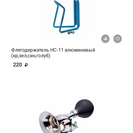
+ К ср
Флягодержатель HС-11 алюминивый
(кр,зел,син,голуб)
220