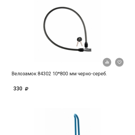
+ К ср
Велозамок 84302 10*800 мм черно-сереб.
330