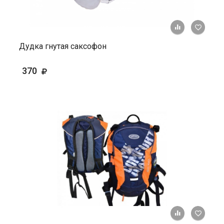
+ К ср
Дудка гнутая саксофон
370
+ К ср