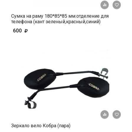
+ К ср
Сумка на раму 180*85*85 мм.отделение для
телефона (кант зеленый,красный,синий)
600
+ К ср
Зеркало вело Кобра (пара)