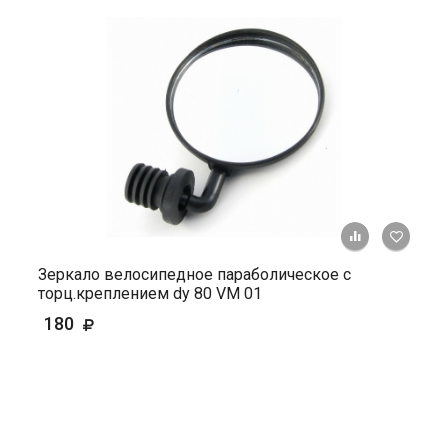
+ К ср
Зеркало велосипедное параболическое с
торц.креплением dy 80 VM 01
180