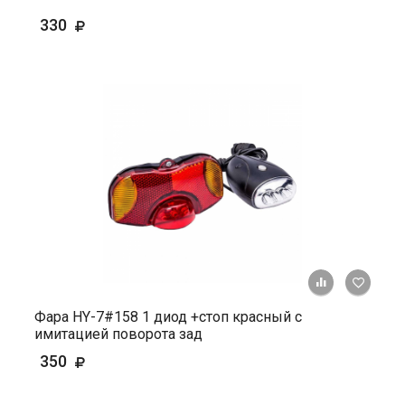
330
+ К ср
Фара HY-7#158 1 диод +стоп красный c
имитацией поворота зад
350