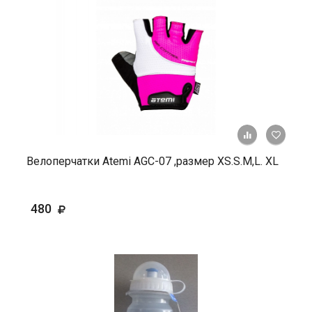
+ К ср
Велоперчатки Atemi AGC-07 ,размер XS.S.М,L. ХL
480