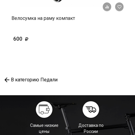
+ К ср
Велосумка на раму компакт
600
В категорию Педали
Самые низкие
Доставка по
цены
России