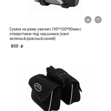
+ К ср
Сумка на раму увелич.195*100*90мм.с
отверстием под наушники (кант
зеленый,красный,синий)
850