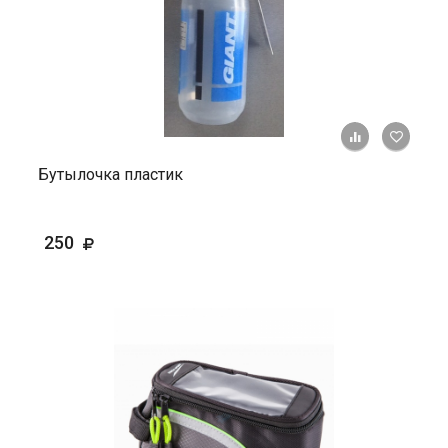
+ К ср
Бутылочка пластик
250