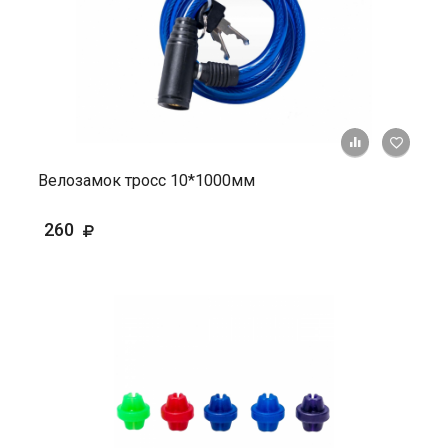
+ К ср
Велозамок тросс 10*1000мм
260