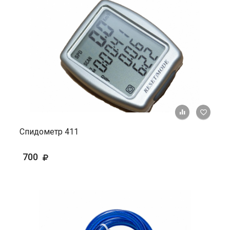
+ К ср
Спидометр 411
700