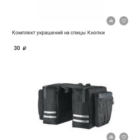
+ К ср
Комплект украшений на спицы Кнопки
30
+ К ср