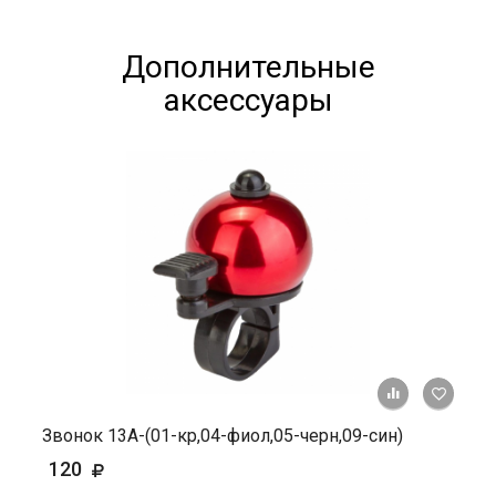
Дополнительные
аксессуары
+ К ср
Звонок 13А-(01-кр,04-фиол,05-черн,09-син)
120