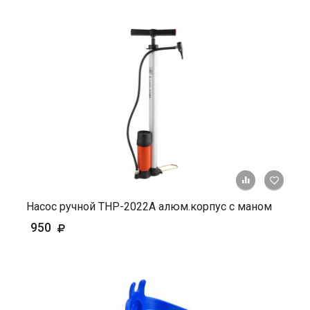
+ К ср
Насос ручной ТНР-2022А алюм.корпус с маном
950