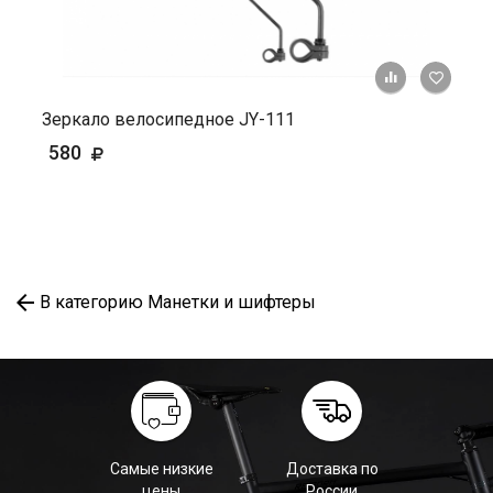
+ К ср
Зеркало велосипедное JY-111
580
В категорию Манетки и шифтеры
Самые низкие
Доставка по
цены
России