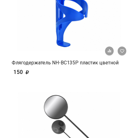
+ К ср
Флягодержатель NH-ВС135Р пластик цветной
150