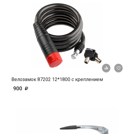
+ К ср
Велозамок 87202 12*1800 с креплением
900