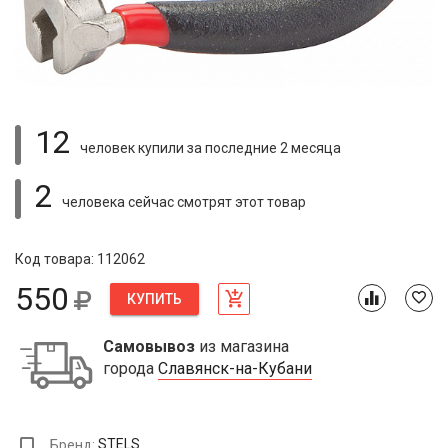
12
человек купили
за последние 2 месяца
2
человека сейчас смотрят
этот товар
Код товара: 112062
550
КУПИТЬ
Самовывоз
из магазина
города
Славянск-на-Кубани
Бренд:
STELS