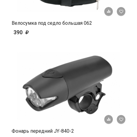
+ К ср
Велосумка под седло большая 062
390
+ К ср
Фонарь передний JY-840-2