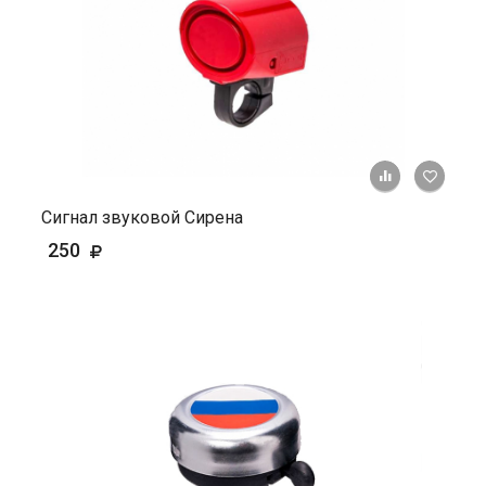
+ К ср
Сигнал звуковой Сирена
250