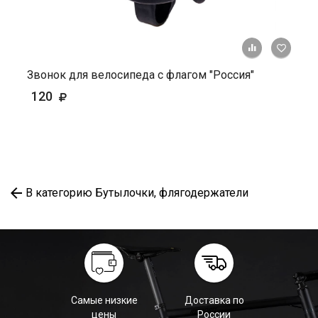
+ К ср
Звонок для велосипеда с флагом "Россия"
120
В категорию Бутылочки, флягодержатели
Самые низкие
Доставка по
цены
России