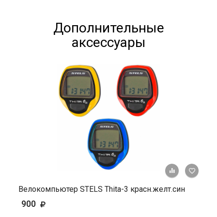
Дополнительные
аксессуары
+ К ср
Велокомпьютер STELS Thita-3 красн.желт.син
900