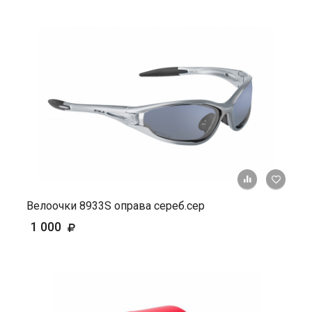
+ К ср
Велоочки 8933S оправа сереб.сер
1 000