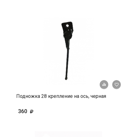
+ К срав
В 
Подножка 28 крепление на ось, черная
360