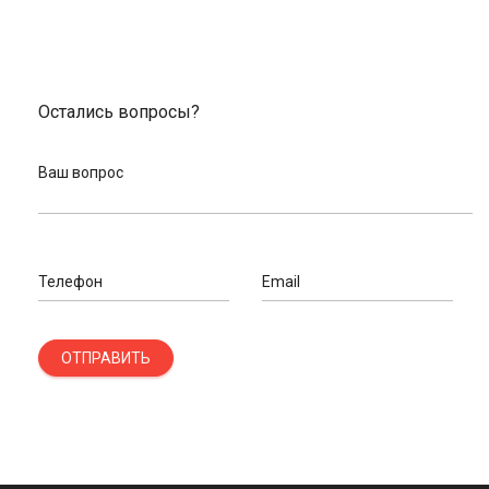
Если вам потребуется квалифицированная помощь, звоните
по номеру, указанному на сайте, или заполните онлайн-форму.
Наш велоэксперт оперативно вам перезвонит и ответит на
интересующие вопросы, подберет педали, подножку,
подшипники и другие детали на байк.
Остались вопросы?
Ваш вопрос
Телефон
Email
ОТПРАВИТЬ