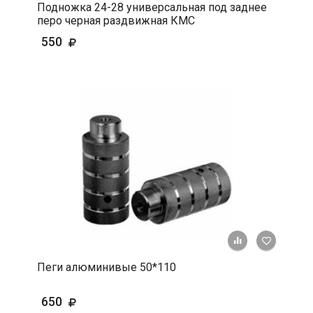
Подножка 24-28 универсальная под заднее
перо черная раздвижная КМС
550
+ К срав
В 
Пеги алюминивые 50*110
650