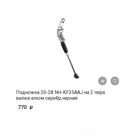
+ К срав
В 
Подножка 20-28 NH-KF25AAJ на 2 пера
вилки алюм серебр,черная
770