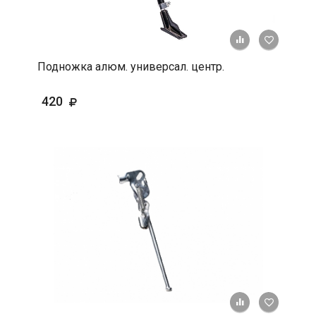
+ К срав
В 
Подножка алюм. универсал. центр.
420
+ К срав
В 