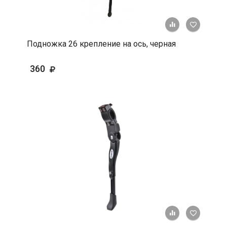
+ К срав
В 
Подножка 26 крепление на ось, черная
360
+ К срав
В 