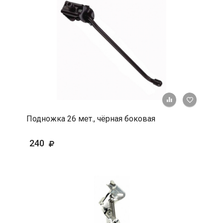
+ К срав
В 
Подножка 26 мет., чёрная боковая
240