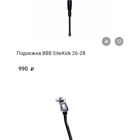
+ К срав
В 
Подножка ВВВ SiteKick 26-28
990