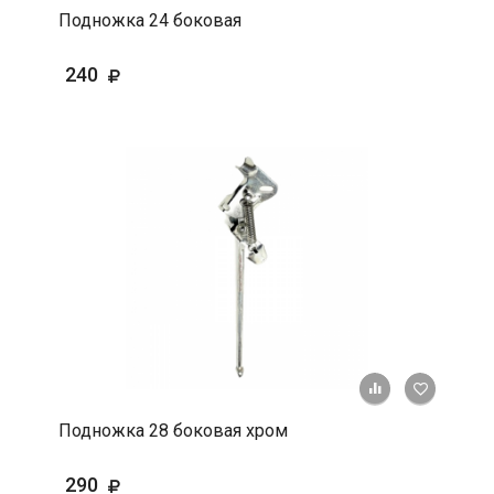
Подножка 24 боковая
240
+ К срав
В 
Подножка 28 боковая хром
290