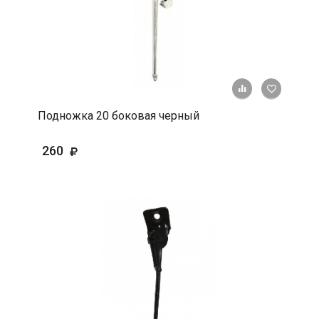
+ К срав
В 
Подножка 20 боковая черный
260