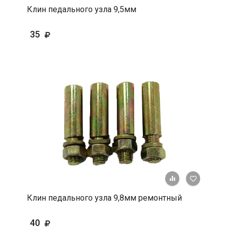
Клин педального узла 9,5мм
35
+ К срав
В 
Клин педального узла 9,8мм ремонтный
40