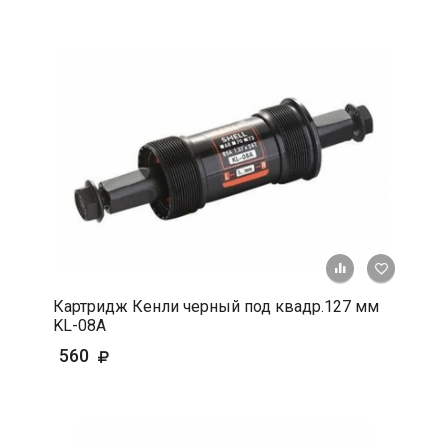
+ К срав
В 
Картридж Кенли черный под квадр.127 мм
KL-08A
560