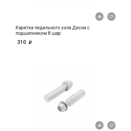
+ К срав
В 
Каретка педального узла Десна с
подшипником 8 шар
310
+ К срав
В 