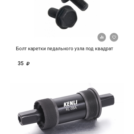
+ К срав
В 
Болт каретки педального узла под квадрат
35