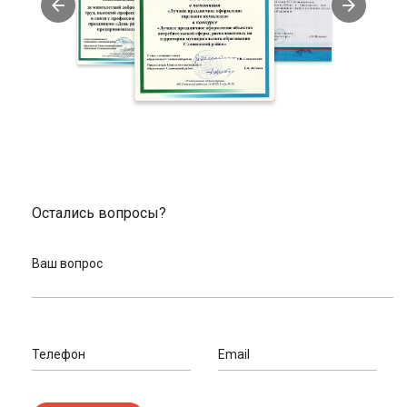
характеристикам.
Выгодные цены на велосипедные каретки и другие
запчасти для велотехники. Покупая у нас, вы
существенно экономите.
Индивидуально подходим к вопросам каждого клиента.
Наши велоэксперты консультируют онлайн или по
телефону.
Заказать каретки для велосипедов в нашем
магазине
В нашем магазине вы можете выгодно купить каретки для
велосипедов. Принимаем разные варианты оплаты, вы
Остались вопросы?
можете рассчитаться удобным способом. У нас есть доставка
по России. Отправим вашу покупку с помощью услуг
Ваш вопрос
транспортной компании. Вы также можете получить заказ в
пунктах выдачи товара в вашем городе.
Проконсультируйтесь с экспертами Velos. Позвоните по
телефонам, указанным на сайте, или оставьте свои данные.
Мы сами вам перезвоним и проконсультируем по всем
Телефон
Email
возникшим вопросам.