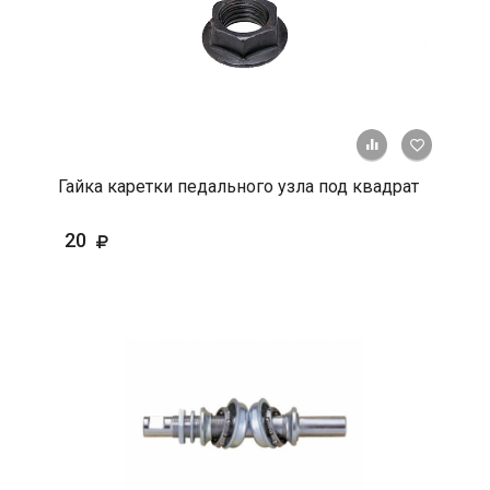
+ К срав
В 
Гайка каретки педального узла под квадрат
20