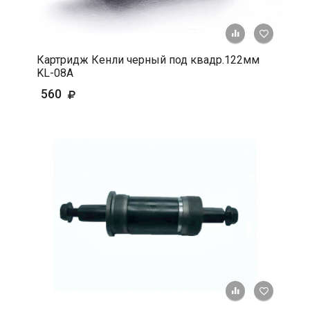
+ К срав
В 
Картридж Кенли черный под квадр.122мм
KL-08A
560
+ К срав
В 