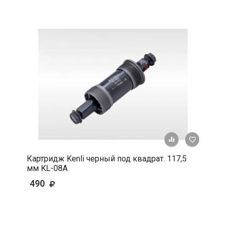
+ К срав
В 
Картридж Kenli черный под квадрат. 117,5
мм KL-08A
490