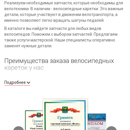
Реализуем необходимые запчасти, которые необходимы для
велотехники. В наличии - велосипедные каретки. Это важные
детали, которые участвуют в движении велотранспорта, а
именно позволяют легко вращать шатуны педалей.
В каталоге вы найдете запчасти для любых видов
велосипедов. Поможем с выбором запчастей. Предлагаем
также услуги мастерской. Наши специалисты оперативно
заменят нужные детали.
Преимущества заказа велосипедных
кареток у нас
Оперативное получение товара. У нашего магазина -
Подробнее
собственная база и масштабный склад, один из
крупнейших в ЮФО. Мы быстро комплектуем и
отправляем заказы.
Качественный товар от известных производителей. В
числе брендов, каретки которых мы предлагаем, -
Shimano, BBB, Kenli, Neco и другие.
Гарантируем качество продукции и долгий срок
эксплуатации. Товары соответствуют заявленным