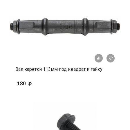
+ К срав
В 
Вал каретки 113мм под квадрат и гайку
180