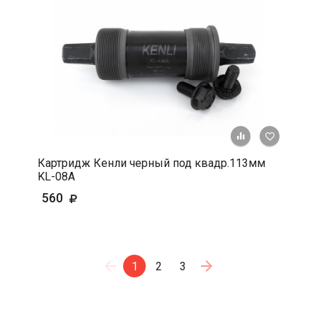
+ К срав
В 
Картридж Кенли черный под квадр.113мм
KL-08A
560
1
2
3