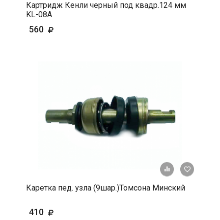
Картридж Кенли черный под квадр.124 мм
KL-08A
560
+ К срав
В 
Каретка пед. узла (9шар.)Томсона Минский
410