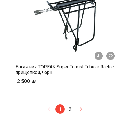
+ К срав
В 
Багажник TOPEAK Super Tourist Tubular Rack с
прищепкой, чёрн.
2 500
1
2