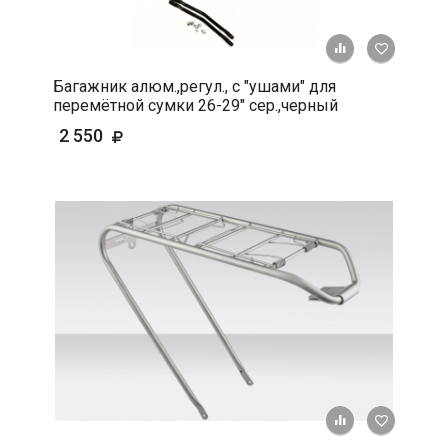
+ К срав
В 
Багажник алюм.,регул., с "ушами" для
перемётной сумки 26-29" сер.,черный
2 550
+ К срав
В 