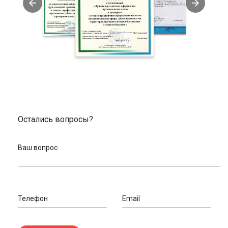
Индивидуальный подход к каждому вопросу клиента.
Помощь велоэксперта в подборе оборудования.
Заказать багажник для велосипеда в нашем
магазине
У нас вы можете купить багажник по выгодной цене. Наши
расценки доступные. Закажите доставку в #CITY_v_P# или
ваш город. Уточнить адреса для самовывоза в вашем городе
вы можете на нашем сайте в соответствующем разделе.
При заказе онлайн принимаем оплату банковскими картами.
Остались вопросы?
Если вы забираете товар сами или покупаете в магазине,
возможен расчет наличными.
Если вам нужна помощь с подбором, оставьте заявку нашему
Ваш вопрос
эксперту. После обработки запроса специалист оперативно
перезвонит и проконсультирует.
Телефон
Email