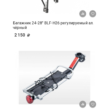
+ К срав
В 
Багажник 24-28" BLF-H26 регулируемый ал.
чёрный
2 150
+ К срав
В 