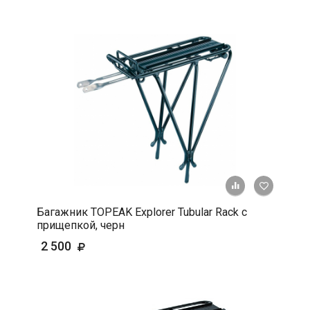
+ К срав
В 
Багажник TOPEAK Explorer Tubular Rack с
прищепкой, черн
2 500