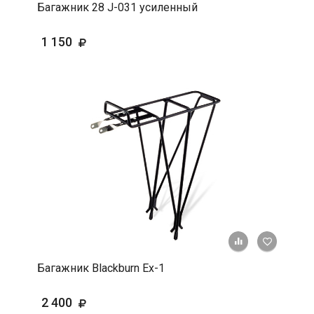
Багажник 28 J-031 усиленный
1 150
+ К срав
В 
Багажник Blackburn Ex-1
2 400