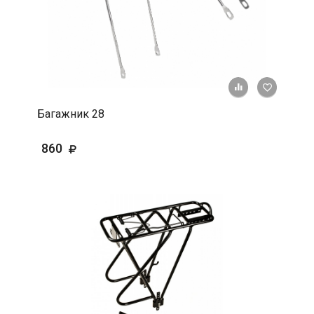
+ К срав
В 
Багажник 28
860