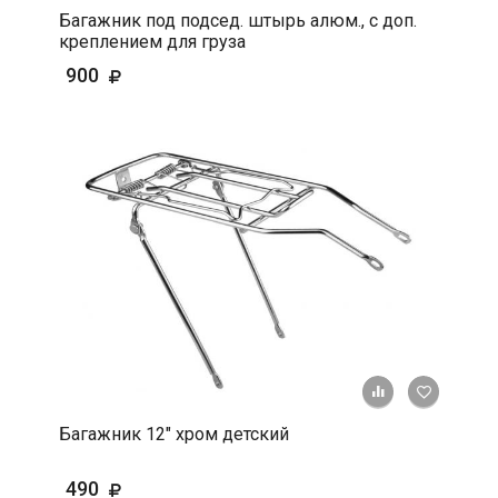
Багажник под подсед. штырь алюм., с доп.
креплением для груза
900
+ К срав
В 
Багажник 12" хром детский
490