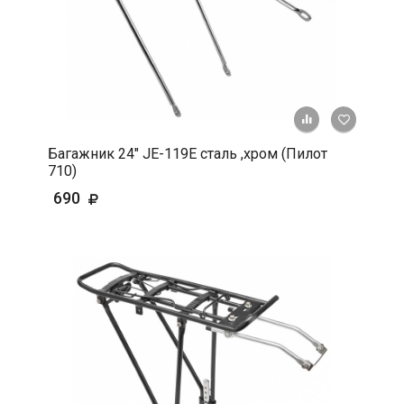
+ К срав
В 
Багажник 24" JE-119E сталь ,хром (Пилот
710)
690