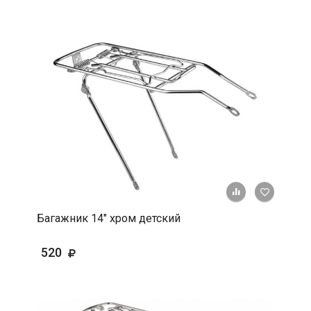
+ К срав
В 
Багажник 14" хром детский
520