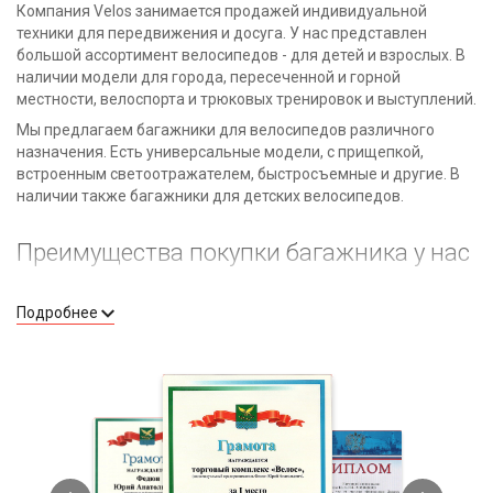
Компания Velos занимается продажей индивидуальной
техники для передвижения и досуга. У нас представлен
большой ассортимент велосипедов - для детей и взрослых. В
наличии модели для города, пересеченной и горной
местности, велоспорта и трюковых тренировок и выступлений.
Мы предлагаем багажники для велосипедов различного
назначения. Есть универсальные модели, с прищепкой,
встроенным светоотражателем, быстросъемные и другие. В
наличии также багажники для детских велосипедов.
Преимущества покупки багажника у нас
Большой выбор предложений. Мы предусмотрели
Подробнее
багажники с разным функционалом, размером,
подходящие под любые модели велосипедов.
Качественное оборудование. Гарантируем, что покупка
будет радовать вас долгое время, без поломок и
замены.
Надежные производители, которые заслужили доверие
и продолжают предлагать рынку отличную продукцию.
Выгодные цены на багажники. Покупая у нас, вы не
переплачиваете. У нас доступный прайс.