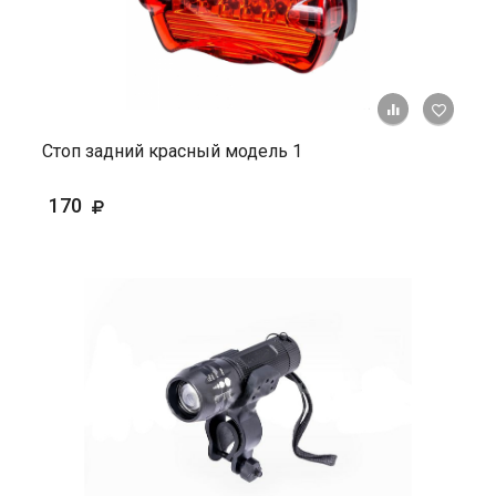
+ К ср
Стоп задний красный модель 1
170