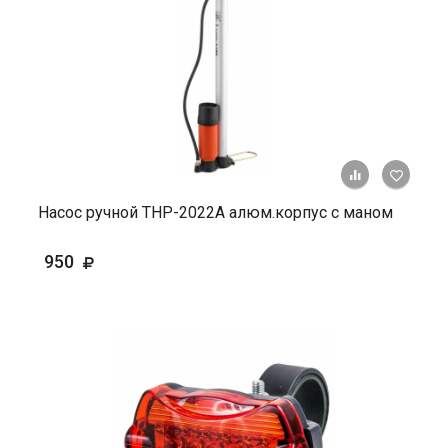
+ К ср
Насос ручной ТНР-2022А алюм.корпус с маном
950