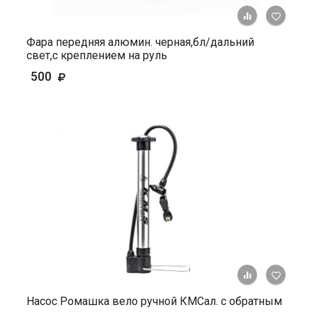
+ К ср
Фара передняя алюмин. черная,бл/дальний
свет,с креплением на руль
500
+ К ср
Насос Ромашка вело ручной КМСал. с обратным