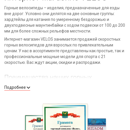
Горные велосипеды – изделия, предназначенные для езды
вне дорог. Условно они делятся на две основные группы:
хардтейлы для катания по умеренному бездорожью и
двухподвесные маунтинбайки с ходом подвески от 100 до 200
мм для более сложных рельефов местности.
Интернет-магазин VELOS занимается продажей скоростных
горных велосипедов для взрослых по привлекательным
ценам. У нас в ассортименте представлены как простые, так и
профессиональные мощные модели для спорта с 21
скоростью. Вас ждут акции, скидки и распродажи.
Преимущества наших горных
велосипедов
Подробнее
Подходят для езды как по труднопроходимым местам,
так и по городским улицам.
Позволяют выделиться благодаря яркому, спортивному
виду.
Имеют хорошие амортизаторы, дисковые тормоза и
многоскоростную систему передач.