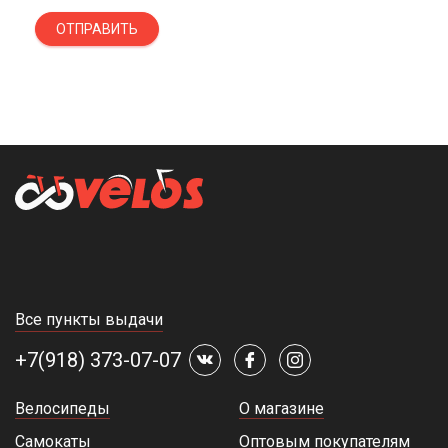
контактные данные. Доставка заказа осуществляется по
Славянску-на-Кубани и в другие регионы России в течение 1-4
ОТПРАВИТЬ
дней.
По всем интересующим вопросам звоните нам по номеру,
указанному на сайте. Наш сотрудник подберет для вас
оптимальную модель, подробно перечислит технические
характеристики и подскажет, сколько она стоит.
Все пункты выдачи
+7(918) 373-07-07
Велосипеды
О магазине
Самокаты
Оптовым покупателям