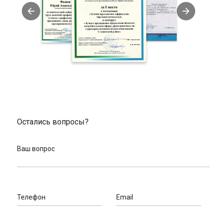
При помощи комплектующих могут
трансформироваться под желания владельца.
Как выбрать горный велосипед
При покупке изделия учитывайте стиль будущей езды. Для
катания по пересеченной местности на спортивных
соревнованиях и олимпиадах отлично подойдет кантрийный
велосипед. Его вес в среднем составляет 13 кг.
Спускаться с гор и холмов лучше всего на прочном и
длинноходном велосипеде для даунхилла. Он имеет более
высокую стоимость и большой вес (20 кг и выше).
Остались вопросы?
Если вы планируете выполнять трюки на ступенях, бордюрах,
парапетов, то выбирайте экстремальный стрит-велосипед
для городских условий. Изделие имеет легкий вес – 9-10 кг,
Ваш вопрос
прочную карбоновую раму, компактные колеса.
Как заказать горный велосипед у нас
Хотите
купить велосипед
для катания по горам, ознакомьтесь
Телефон
Email
с каталогом на нашем сайте и добавьте понравившееся
изделие в корзину. Далее заполните заявку, указав