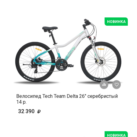
НОВИНКА
+ К срав
В 
Велосипед Tech Team Delta 26" серебристый
14 р.
32 390
НОВИНКА