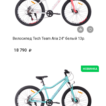
+ К срав
В 
Велосипед Tech Team Aria 24" белый 13р.
18 790
НОВИНКА