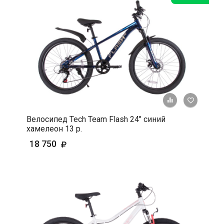
+ К срав
В 
Велосипед Tech Team Flash 24" синий
хамелеон 13 р.
18 750