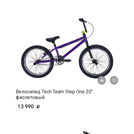
+ К срав
В 
Велосипед Tech Team Step One 20"
фиолетовый
13 990