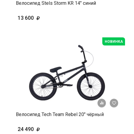
Велосипед Stels Storm KR 14" синий
13 600
НОВИНКА
+ К срав
В 
Велосипед Tech Team Rebel 20" чёрный
24 490