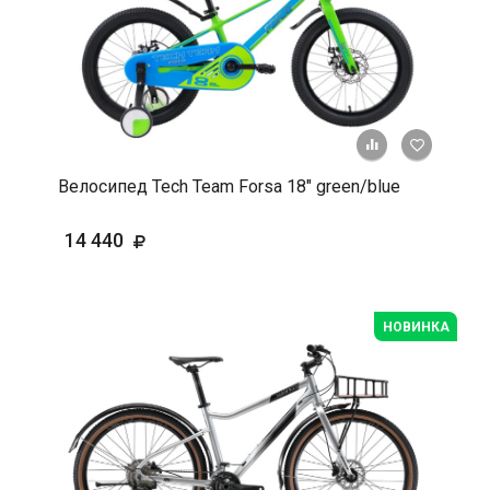
+ К срав
В 
Велосипед Tech Team Forsa 18" green/blue
14 440
НОВИНКА