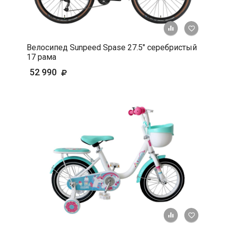
+ К срав
В 
Велосипед Sunpeed Spase 27.5" серебристый
17 рама
52 990
+ К срав
В 