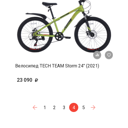
+ К срав
В 
Велосипед TECH TEAM Storm 24" (2021)
23 090
1
2
3
4
5