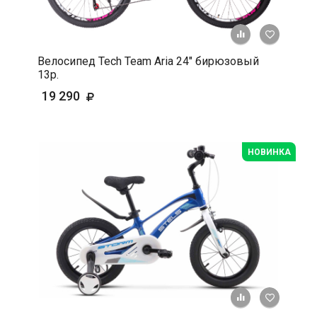
+ К срав
В 
Велосипед Tech Team Aria 24" бирюзовый
13р.
19 290
НОВИНКА
+ К срав
В 