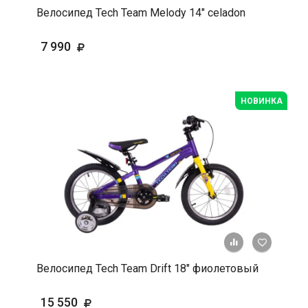
Велосипед Tech Team Melody 14" celadon
7 990
НОВИНКА
+ К срав
В 
Велосипед Tech Team Drift 18" фиолетовый
15 550