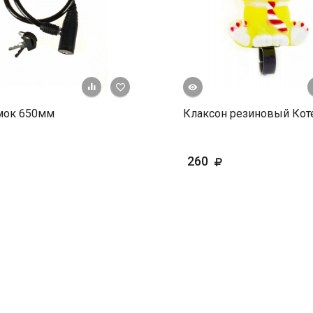
Быстрый просмотр
+ К сравнению
В избранное
мок 650мм
Клаксон резиновый Кот
260