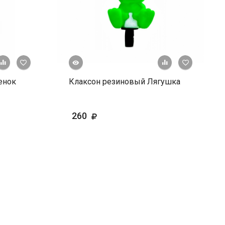
Быстрый просмотр
+ К сравнению
В избранное
+ К сравне
В и
енок
Клаксон резиновый Лягушка
260