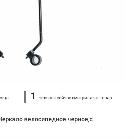
1
сяца
человек сейчас смотрит
этот товар
 Зеркало велосипедное черное,с