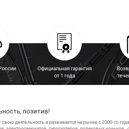
России
Официальная гарантия
Возв
от 1 года
тече
ьность, позитив!
свою деятельность и развивается на рынке с 2000-го год
в, электросамокатов, гироскутеров, роликовых коньков , с