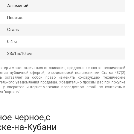
Алюминий
Плоское
Сталь
0.4 кг
33x15x10 см
ктер и может отличаться от описания, предоставленного в технической
яется публичной офертой, определяемой положениями Статьи 437(2)
ь оставляет за собой право изменять конструкцию, технические
ительного уведомления продавца. Убедительно просим Вас при покупке
.) у оператора интернет-магазина посредством email, по контактным
з "корзины".
ое черное,с
ске-на-Кубани