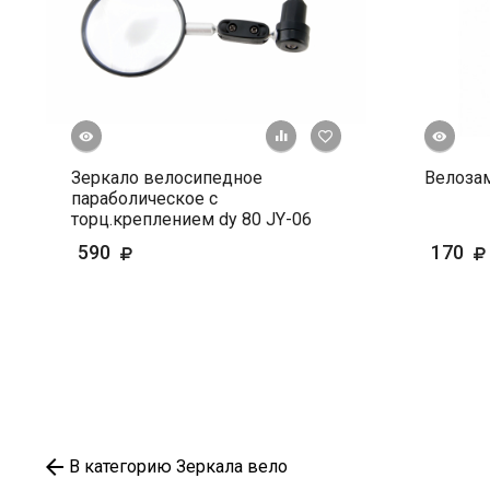
росмотр
Быстрый просмотр
+ К сравнению
В избранное
Зеркало велосипедное
Велоза
параболическое с
торц.креплением dy 80 JY-06
590
170
В категорию Зеркала вело