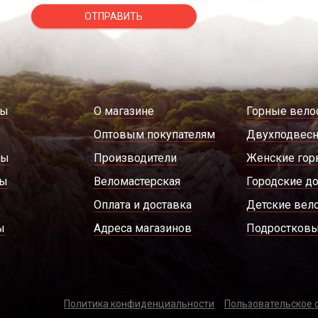
ОТПРАВИТЬ
ды
О магазине
Горные вело
Оптовым покупателям
Двухподвес
ры
Производители
Женские гор
ды
Веломастерская
Городские д
Оплата и доставка
Детские вел
ы
Адреса магазинов
Подростковы
Политика конфиденциальности
Пользовательское 