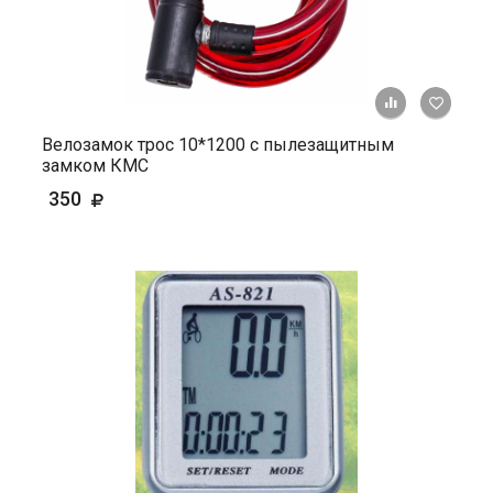
+ К ср
Велозамок трос 10*1200 с пылезащитным
замком КМС
350