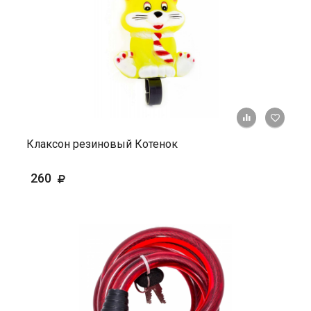
+ К ср
Клаксон резиновый Котенок
260