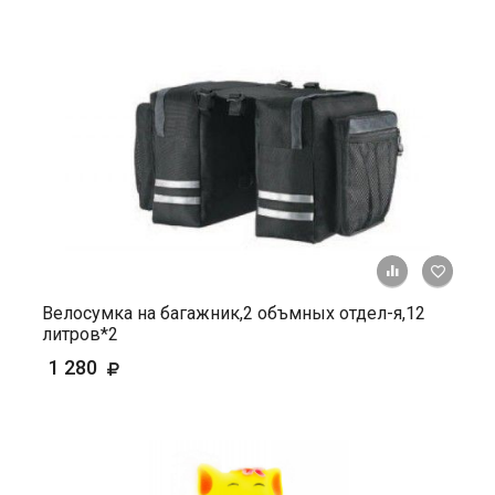
+ К ср
Велосумка на багажник,2 объмных отдел-я,12
литров*2
1 280