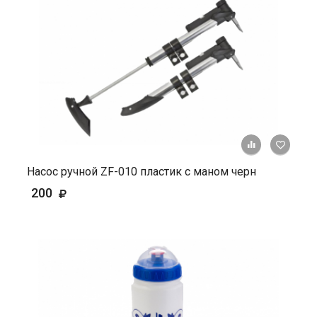
+ К ср
Насос ручной ZF-010 пластик с маном черн
200