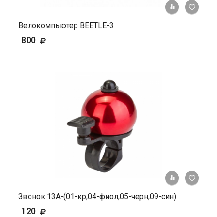
+ К ср
Велокомпьютер BEETLE-3
800
+ К ср
Звонок 13А-(01-кр,04-фиол,05-черн,09-син)
120