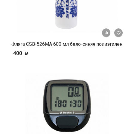
+ К ср
Фляга СSВ-526МА 600 мл бело-синяя полиэтилен
400