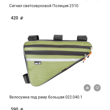
Сигнал светозвуковой Полиция 2510
420
+ К ср
Велосумка под раму большая 022.040.1
590