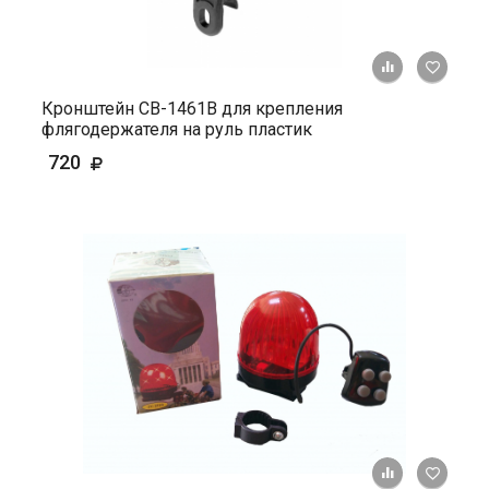
+ К ср
Кронштейн СВ-1461В для крепления
флягодержателя на руль пластик
720
+ К ср