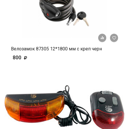
+ К ср
Велозамок 87305 12*1800 мм с креп черн
800