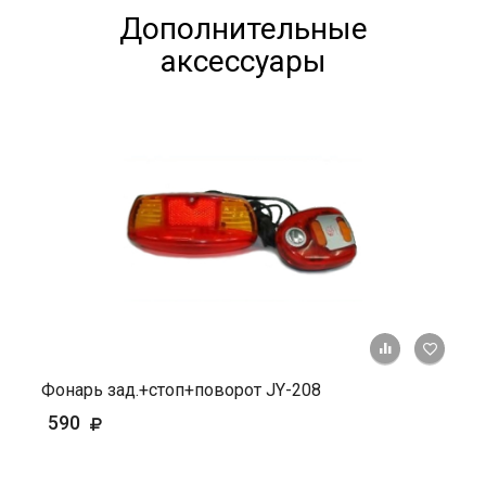
Дополнительные
аксессуары
+ К ср
Фонарь зад.+стоп+поворот JY-208
590