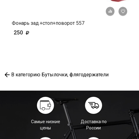
+ К ср
Фонарь зад.+стоп+поворот 557
250
В категорию Бутылочки, флягодержатели
Самые низкие
Доставка по
цены
России