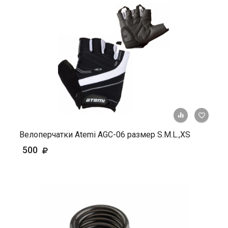
+ К ср
Велоперчатки Atemi AGC-06 размер S.M.L.,ХS
500