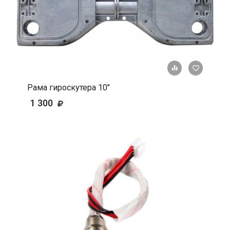
+ К срав
В 
Рама гироскутера 10"
1 300