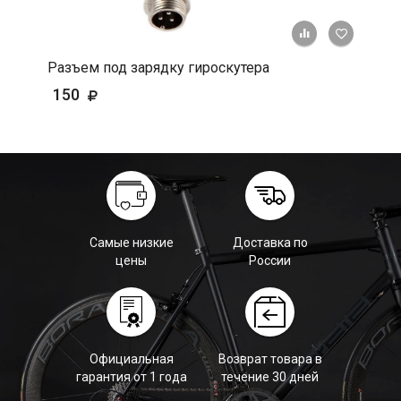
+ К срав
В 
Разъем под зарядку гироскутера
150
Самые низкие
Доставка по
цены
России
Официальная
Возврат товара в
гарантия от 1 года
течение 30 дней