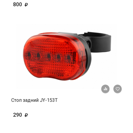
800
+ К ср
Стоп задний JY-153T
290