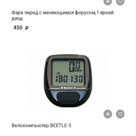
+ К ср
Фара перед.с меняющимся форусом,1 яркий
диод
450
+ К ср
Велокомпьютер BEETLE-3