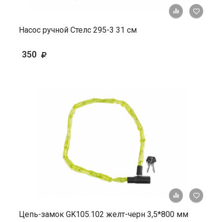
+ К ср
Насос ручной Стелс 295-3 31 см
350
+ К ср
Цепь-замок GK105.102 желт-черн 3,5*800 мм