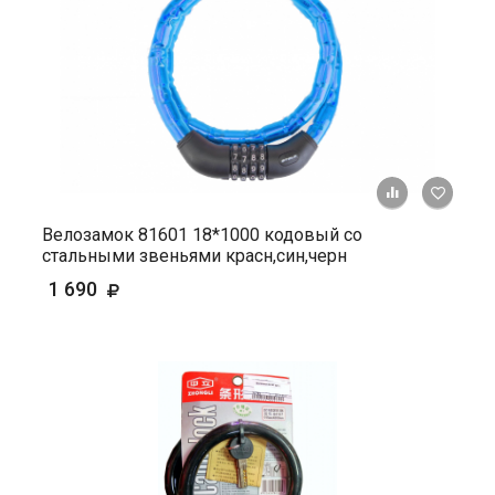
+ К ср
Велозамок 81601 18*1000 кодовый со
стальными звеньями красн,син,черн
1 690