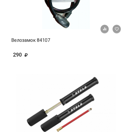
+ К ср
Велозамок 84107
290