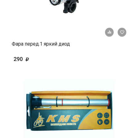
+ К ср
Фара перед.1 яркий диод
290