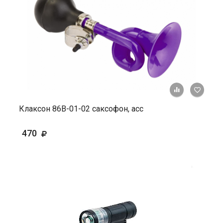
+ К ср
Клаксон 86В-01-02 саксофон, асс
470