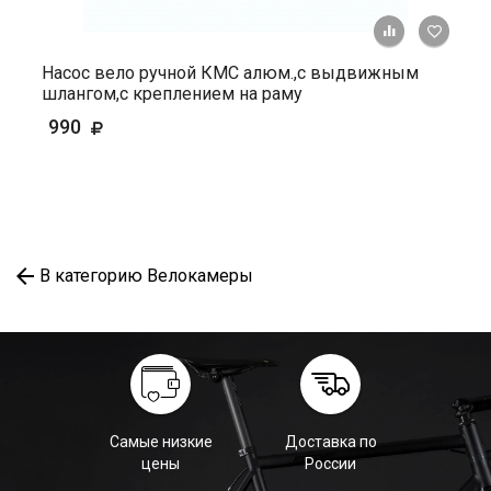
+ К ср
Насос вело ручной КМС алюм.,с выдвижным
шлангом,с креплением на раму
990
В категорию Велокамеры
Самые низкие
Доставка по
цены
России