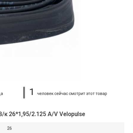
1
ца
человек сейчас смотрит
этот товар
/к 26*1,95/2.125 A/V Velopulse
26