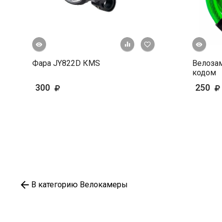
росмотр
Быстрый просмотр
+ К сравнению
В избранное
Фара JY822D КМS
Велозам
кодом
300
250
В категорию Велокамеры