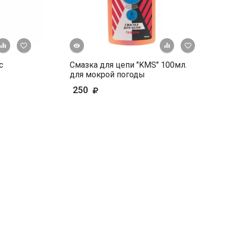
Быстрый просмотр
+ К сравнению
В избранное
+ К сравне
В и
с
Смазка для цепи "KMS" 100мл.
для мокрой погоды
250