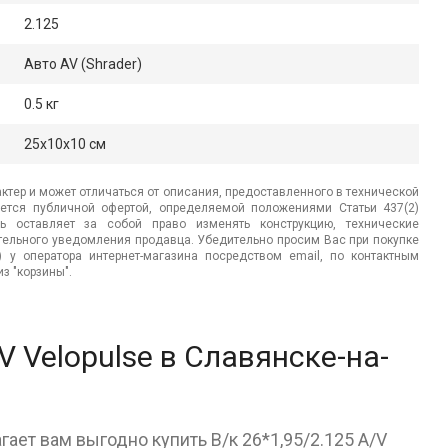
2.125
Авто AV (Shrader)
0.5 кг
25x10x10 см
ктер и может отличаться от описания, предоставленного в технической
яется публичной офертой, определяемой положениями Статьи 437(2)
ь оставляет за собой право изменять конструкцию, технические
ительного уведомления продавца. Убедительно просим Вас при покупке
.) у оператора интернет-магазина посредством email, по контактным
з "корзины".
V Velopulse в Славянске-на-
ает вам выгодно купить В/к 26*1,95/2.125 A/V