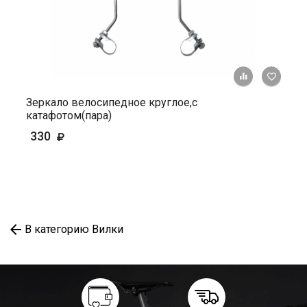
+ К ср
Зеркало велосипедное круглое,с
катафотом(пара)
330
В категорию Вилки