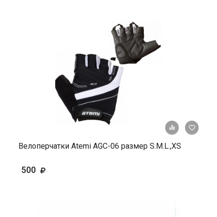
+ К ср
Велоперчатки Atemi AGC-06 размер S.M.L.,ХS
500