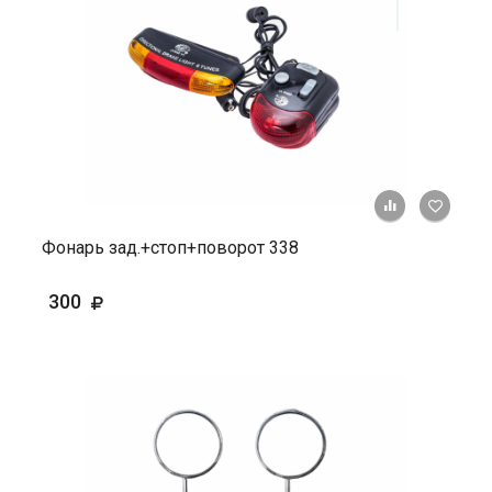
+ К ср
Фонарь зад.+стоп+поворот 338
300