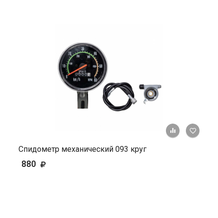
+ К ср
Спидометр механический 093 круг
880