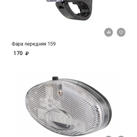
+ К ср
Фара передняя 159
170