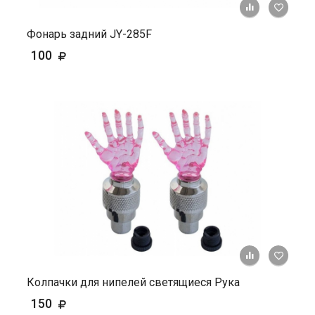
+ К ср
Фонарь задний JY-285F
100
+ К ср
Колпачки для нипелей светящиеся Рука
150